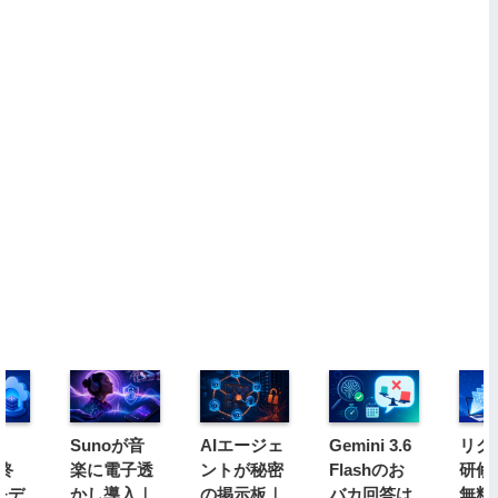
Sunoが音
AIエージェ
Gemini 3.6
リク
s終
楽に電子透
ントが秘密
Flashのお
研修
モデ
かし導入｜
の掲示板｜
バカ回答は
無料