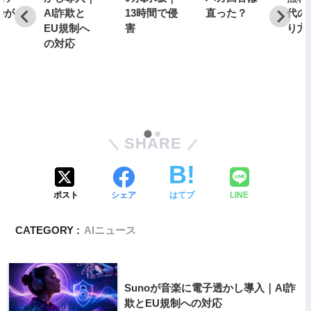
枠が
AI詐欺と
13時間で侵
直った？
代の
日
EU規制へ
害
り方
の対応
SHARE
ポスト
シェア
はてブ
LINE
CATEGORY :
AIニュース
Sunoが音楽に電子透かし導入｜AI詐
欺とEU規制への対応