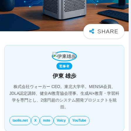
監修者
伊東 雄歩
株式会社ウォーカー CEO。東北大学卒。MENSA会員、
JDLA認定講師、健全AI教育協会理事。生成AI×教育・学習科
学を専門とし、2億円超のシステム開発プロジェクトを統
括。
taolis.net
X
note
Voicy
YouTube