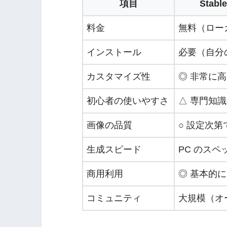
項目
Stable
料金
無料（ロー
インストール
必要（自分の
カスタマイズ性
◎ 非常に
初心者の使いやすさ
△ 専門知
画像の品質
○ 設定次第
生成スピード
PC のスペ
商用利用
◎ 基本的
コミュニティ
大規模（オ