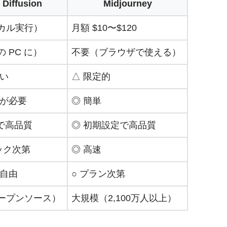
 Diffusion
Midjourney
カル実行）
月額 $10〜$120
 PC に）
不要（ブラウザで使える）
高い
△ 限定的
識が必要
◎ 簡単
で高品質
◎ 初期設定で高品質
ック次第
◎ 高速
に自由
○ プラン次第
ープンソース）
大規模（2,100万人以上）