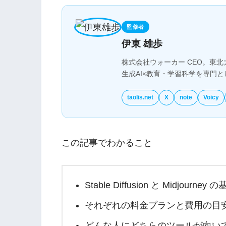
監修者
伊東 雄歩
株式会社ウォーカー CEO。東北
生成AI×教育・学習科学を専門
taolis.net
X
note
Voicy
この記事でわかること
Stable Diffusion と Midjourn
それぞれの料金プランと費用の目
どんな人にどちらのツールが向い