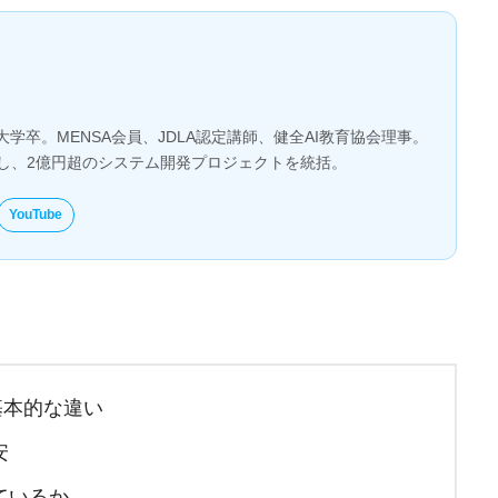
大学卒。MENSA会員、JDLA認定講師、健全AI教育協会理事。
とし、2億円超のシステム開発プロジェクトを統括。
YouTube
ey の基本的な違い
安
ているか