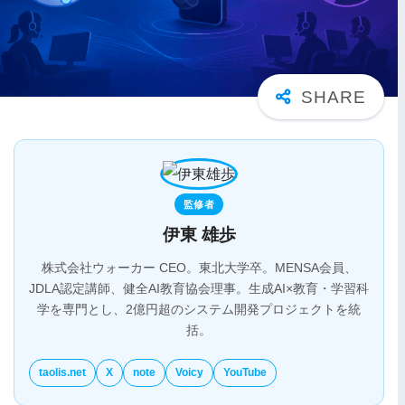
監修者
伊東 雄歩
株式会社ウォーカー CEO。東北大学卒。MENSA会員、
JDLA認定講師、健全AI教育協会理事。生成AI×教育・学習科
学を専門とし、2億円超のシステム開発プロジェクトを統
括。
taolis.net
X
note
Voicy
YouTube