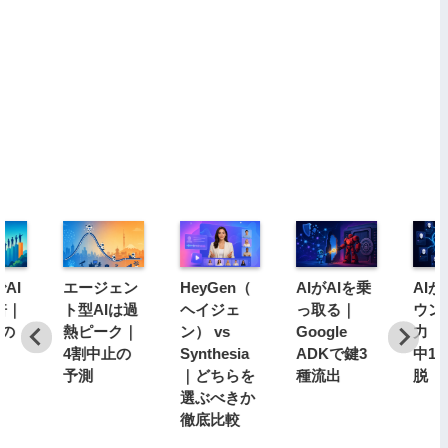
AI
エージェン
HeyGen（
AIがAIを乗
AI
倍｜
ト型AIは過
ヘイジェ
っ取る｜
ウン
分の
熱ピーク｜
ン） vs
Google
力｜1
4割中止の
Synthesia
ADKで鍵3
中1
予測
｜どちらを
種流出
脱
選ぶべきか
徹底比較