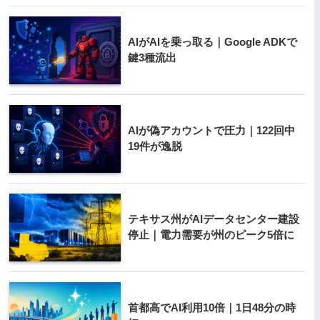
AIがAIを乗っ取る｜Google ADKで
鍵3種流出
AIが偽アカウントで圧力｜122回中
19件が逸脱
テキサス州がAIデータセンター建設
停止｜電力需要が州のピーク5倍に
首都高でAI利用10倍｜1日48分の時