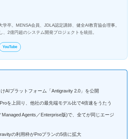
大学卒。MENSA会員、JDLA認定講師、健全AI教育協会理事。
とし、2億円超のシステム開発プロジェクトを統括。
YouTube
けAIプラットフォーム「Antigravity 2.0」を公開
」。3.1 Proを上回り、他社の最先端モデル比で4倍速をうたう
naged Agents／Enterprise版)で、全てが同じエージ
igravityの利用枠がProプランの5倍に拡大