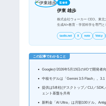
監修者
伊東 雄歩
株式会社ウォーカー CEO。東北
生成AI×教育・学習科学を専門
taolis.net
X
note
Voicy
Googleが2026年5月19日のI/Oで開発者向
中核モデルは「Gemini 3.5 Flash
提供は5本柱(デスクトップ／CLI／SDK／Ma
ェント基盤を共有
新料金「AI Ultra」は月額100ドル。Ant