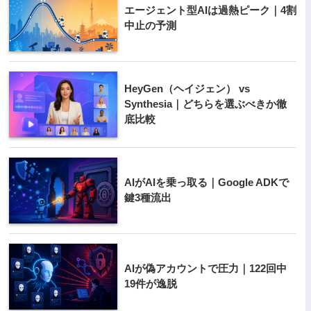
エージェント型AIは過熱ピーク｜4割
中止の予測
HeyGen（ヘイジェン） vs
Synthesia｜どちらを選ぶべきか徹
底比較
AIがAIを乗っ取る｜Google ADKで
鍵3種流出
AIが偽アカウントで圧力｜122回中
19件が逸脱