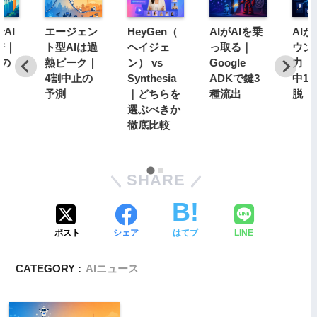
AI
エージェン
HeyGen（
AIがAIを乗
AI
倍｜
ト型AIは過
ヘイジェ
っ取る｜
ウン
分の
熱ピーク｜
ン） vs
Google
力｜1
4割中止の
Synthesia
ADKで鍵3
中1
予測
｜どちらを
種流出
脱
選ぶべきか
徹底比較
SHARE
ポスト
シェア
はてブ
LINE
CATEGORY :
AIニュース