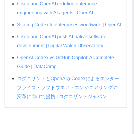
Cisco and OpenAI redefine enterprise
engineering with AI agents | OpenAI
Scaling Codex to enterprises worldwide | OpenAI
Cisco and OpenAI push AI-native software
development | Digital Watch Observatory
OpenAI Codex vs GitHub Copilot: A Complete
Guide | DataCamp
コグニザントとOpenAIがCodexによるエンター
プライズ・ソフトウエア・エンジニアリングの
変革に向けて提携 | コグニザントジャパン