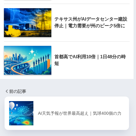
テキサス州がAIデータセンター建設
停止｜電力需要が州のピーク5倍に
首都高でAI利用10倍｜1日48分の時
短
前の記事
AI天気予報が世界最高超え｜気球400個の力