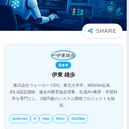
監修者
伊東 雄歩
株式会社ウォーカー CEO。東北大学卒。MENSA会員、
JDLA認定講師、健全AI教育協会理事。生成AI×教育・学習科
学を専門とし、2億円超のシステム開発プロジェクトを統
括。
taolis.net
X
note
Voicy
YouTube