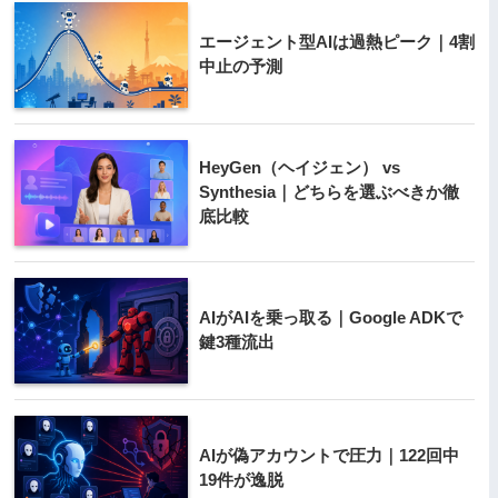
エージェント型AIは過熱ピーク｜4割
中止の予測
HeyGen（ヘイジェン） vs
Synthesia｜どちらを選ぶべきか徹
底比較
AIがAIを乗っ取る｜Google ADKで
鍵3種流出
AIが偽アカウントで圧力｜122回中
19件が逸脱