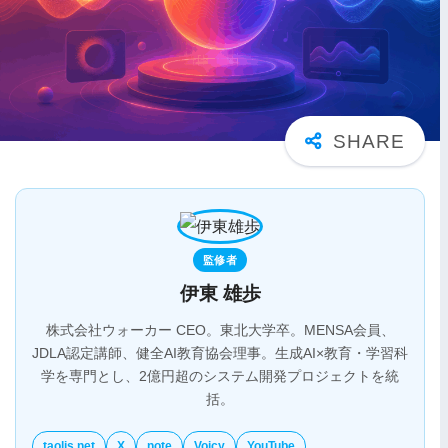
監修者
伊東 雄歩
株式会社ウォーカー CEO。東北大学卒。MENSA会員、
JDLA認定講師、健全AI教育協会理事。生成AI×教育・学習科
学を専門とし、2億円超のシステム開発プロジェクトを統
括。
taolis.net
X
note
Voicy
YouTube