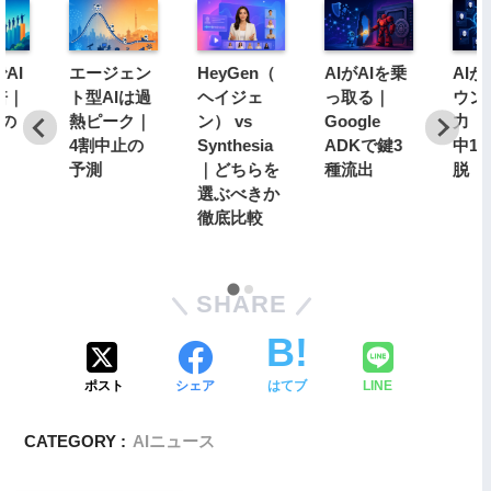
AI
エージェン
HeyGen（
AIがAIを乗
AI
倍｜
ト型AIは過
ヘイジェ
っ取る｜
ウン
分の
熱ピーク｜
ン） vs
Google
力｜1
4割中止の
Synthesia
ADKで鍵3
中1
予測
｜どちらを
種流出
脱
選ぶべきか
徹底比較
SHARE
ポスト
シェア
はてブ
LINE
CATEGORY :
AIニュース