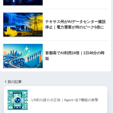
テキサス州がAIデータセンター建設
停止｜電力需要が州のピーク5倍に
首都高でAI利用10倍｜1日48分の時
短
前の記事
LINEの謎ロボ正体｜Agent i全7機能の衝撃