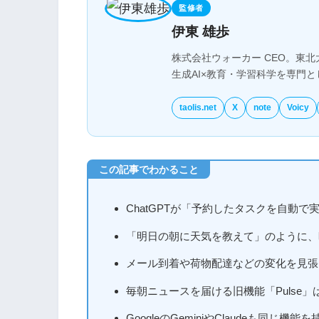
監修者
伊東 雄歩
株式会社ウォーカー CEO。東北
生成AI×教育・学習科学を専門
taolis.net
X
note
Voicy
ChatGPTが「予約したタスクを自動で実行す
「明日の朝に天気を教えて」のように、
メール到着や荷物配達などの変化を見張
毎朝ニュースを届ける旧機能「Pulse
GoogleのGeminiやClaudeも同