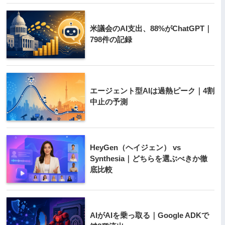
米議会のAI支出、88%がChatGPT｜
798件の記録
エージェント型AIは過熱ピーク｜4割
中止の予測
HeyGen（ヘイジェン） vs
Synthesia｜どちらを選ぶべきか徹
底比較
AIがAIを乗っ取る｜Google ADKで