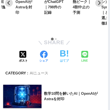
2回
OpenAIが
がChatGPT
熱ピーク｜
ン） 
が逸
Astraを封
｜798件の
4割中止の
Synt
印
記録
予測
｜ど
選ぶ
徹底
SHARE
ポスト
シェア
はてブ
LINE
CATEGORY :
AIニュース
数学10問を解いたAI｜OpenAIが
Astraを封印