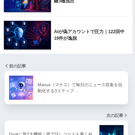
鍵3種流出
AIが偽アカウントで圧力｜122回中
19件が逸脱
前の記事
Manus（マナス）で毎日のニュース収集を自
動化する3ステップ…
次の記事
Grokに新2大機能｜声で話しコードも書くAI