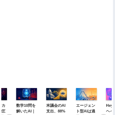
アカ
数学10問を
米議会のAI
エージェン
Hey
で圧
解いたAI｜
支出、88%
ト型AIは過
ヘイ