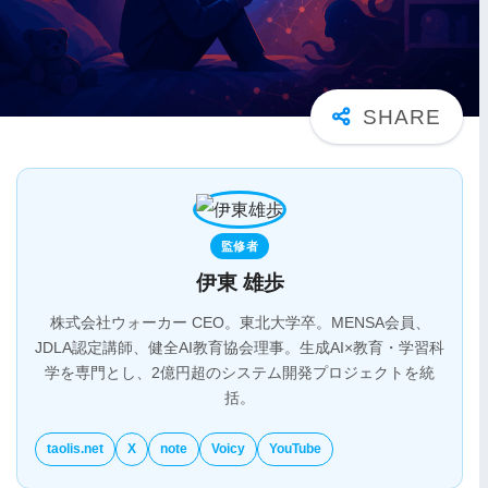
監修者
伊東 雄歩
株式会社ウォーカー CEO。東北大学卒。MENSA会員、
JDLA認定講師、健全AI教育協会理事。生成AI×教育・学習科
学を専門とし、2億円超のシステム開発プロジェクトを統
括。
taolis.net
X
note
Voicy
YouTube