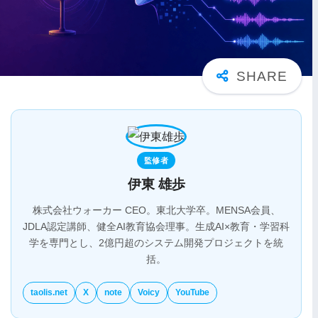
監修者
伊東 雄歩
株式会社ウォーカー CEO。東北大学卒。MENSA会員、
JDLA認定講師、健全AI教育協会理事。生成AI×教育・学習科
学を専門とし、2億円超のシステム開発プロジェクトを統
括。
taolis.net
X
note
Voicy
YouTube