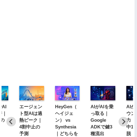
AI
エージェン
HeyGen（
AIがAIを乗
AI
倍｜
ト型AIは過
ヘイジェ
っ取る｜
ウン
分の
熱ピーク｜
ン） vs
Google
力｜1
4割中止の
Synthesia
ADKで鍵3
中1
予測
｜どちらを
種流出
脱