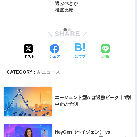
選ぶべきか
徹底比較
SHARE
ポスト
シェア
はてブ
LINE
CATEGORY :
AIニュース
エージェント型AIは過熱ピーク｜4割
中止の予測
HeyGen（ヘイジェン） vs