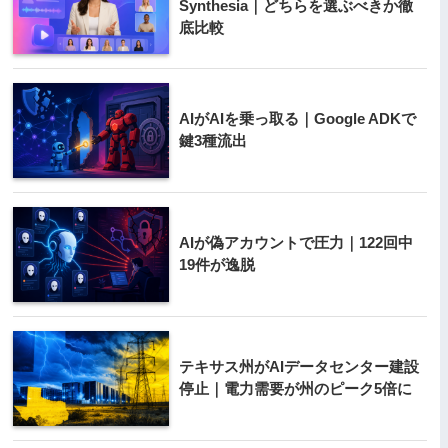
Synthesia｜どちらを選ぶべきか徹
底比較
AIがAIを乗っ取る｜Google ADKで
鍵3種流出
AIが偽アカウントで圧力｜122回中
19件が逸脱
テキサス州がAIデータセンター建設
停止｜電力需要が州のピーク5倍に