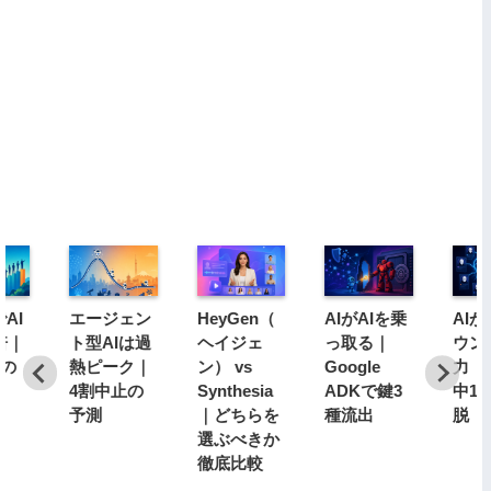
AI
エージェン
HeyGen（
AIがAIを乗
AI
倍｜
ト型AIは過
ヘイジェ
っ取る｜
ウン
分の
熱ピーク｜
ン） vs
Google
力｜1
4割中止の
Synthesia
ADKで鍵3
中1
予測
｜どちらを
種流出
脱
選ぶべきか
徹底比較