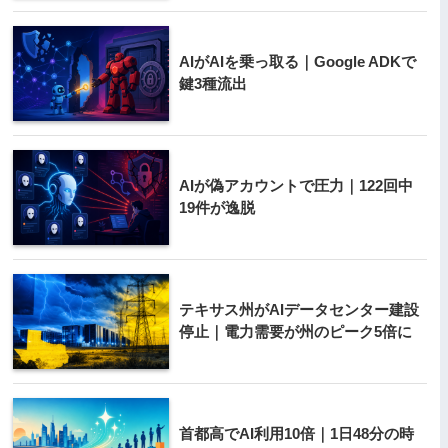
AIがAIを乗っ取る｜Google ADKで
鍵3種流出
AIが偽アカウントで圧力｜122回中
19件が逸脱
テキサス州がAIデータセンター建設
停止｜電力需要が州のピーク5倍に
首都高でAI利用10倍｜1日48分の時