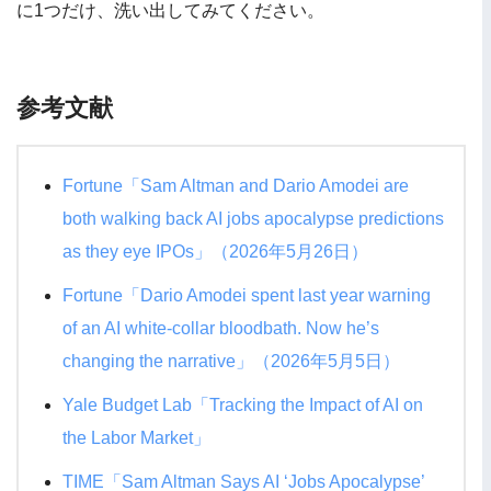
に1つだけ、洗い出してみてください。
参考文献
Fortune「Sam Altman and Dario Amodei are
both walking back AI jobs apocalypse predictions
as they eye IPOs」（2026年5月26日）
Fortune「Dario Amodei spent last year warning
of an AI white-collar bloodbath. Now he’s
changing the narrative」（2026年5月5日）
Yale Budget Lab「Tracking the Impact of AI on
the Labor Market」
TIME「Sam Altman Says AI ‘Jobs Apocalypse’