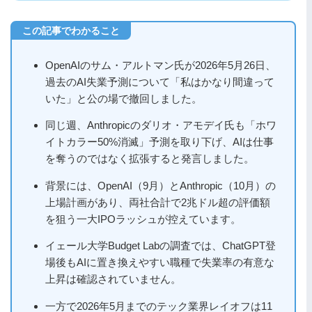
OpenAIのサム・アルトマン氏が2026年5月26日、
過去のAI失業予測について「私はかなり間違って
いた」と公の場で撤回しました。
同じ週、Anthropicのダリオ・アモデイ氏も「ホワ
イトカラー50%消滅」予測を取り下げ、AIは仕事
を奪うのではなく拡張すると発言しました。
背景には、OpenAI（9月）とAnthropic（10月）の
上場計画があり、両社合計で2兆ドル超の評価額
を狙う一大IPOラッシュが控えています。
イェール大学Budget Labの調査では、ChatGPT登
場後もAIに置き換えやすい職種で失業率の有意な
上昇は確認されていません。
一方で2026年5月までのテック業界レイオフは11