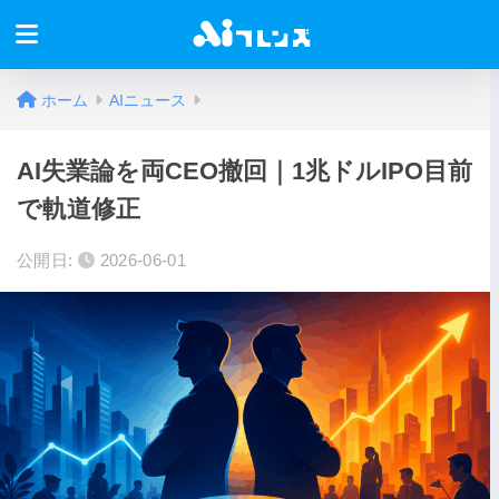
ホーム
AIニュース
AI失業論を両CEO撤回｜1兆ドルIPO目前
で軌道修正
公開日:
2026-06-01