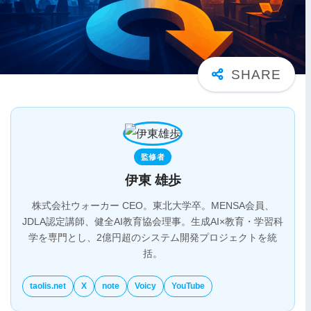
監修者
伊東 雄歩
株式会社ウォーカー CEO。東北大学卒。MENSA会員、
JDLA認定講師、健全AI教育協会理事。生成AI×教育・学習科
学を専門とし、2億円超のシステム開発プロジェクトを統
括。
taolis.net
X
note
Voicy
YouTube