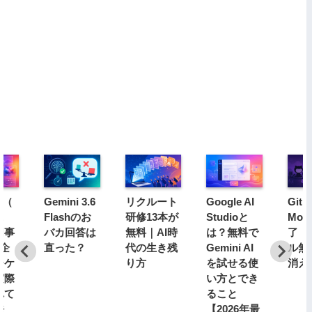
y（
Gemini 3.6
リクルート
Google AI
GitH
ェ
Flashのお
研修13本が
Studioと
Mod
用事
バカ回答は
無料｜AI時
は？無料で
了｜
｜企
直った？
代の生き残
Gemini AI
ル無
ーケ
り方
を試せる使
消え
実際
い方とでき
れて
ること
法
【2026年最