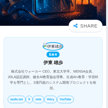
監修者
伊東 雄歩
株式会社ウォーカー CEO。東北大学卒。MENSA会員、
JDLA認定講師、健全AI教育協会理事。生成AI×教育・学習科
学を専門とし、2億円超のシステム開発プロジェクトを統
括。
taolis.net
X
note
Voicy
YouTube