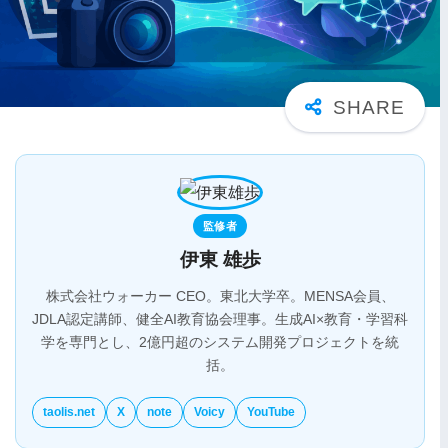
監修者
伊東 雄歩
株式会社ウォーカー CEO。東北大学卒。MENSA会員、
JDLA認定講師、健全AI教育協会理事。生成AI×教育・学習科
学を専門とし、2億円超のシステム開発プロジェクトを統
括。
taolis.net
X
note
Voicy
YouTube