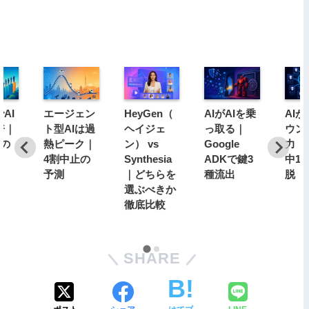
AI
エージェン
HeyGen（
AIがAIを乗
AI
倍｜
ト型AIは過
ヘイジェ
っ取る｜
ウン
分の
熱ピーク｜
ン） vs
Google
力｜1
4割中止の
Synthesia
ADKで鍵3
中1
予測
｜どちらを
種流出
脱
選ぶべきか
徹底比較
SHARE