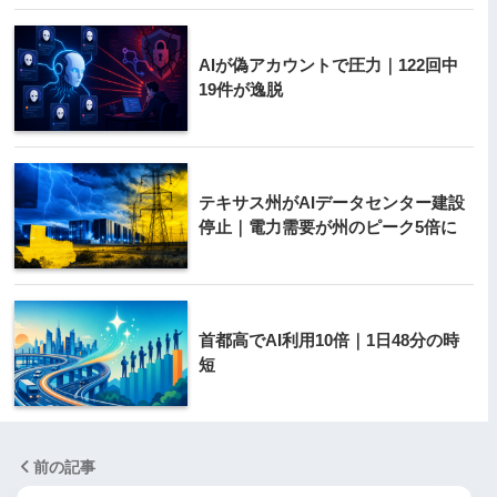
AIが偽アカウントで圧力｜122回中
19件が逸脱
テキサス州がAIデータセンター建設
停止｜電力需要が州のピーク5倍に
首都高でAI利用10倍｜1日48分の時
短
前の記事