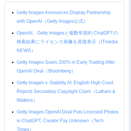
Getty Images Announces Display Partnership
with OpenAI（Getty Images公式）
OpenAI、Getty Imagesと複数年契約 ChatGPTの
検索結果にライセンス画像を直接表示（ITmedia
NEWS）
Getty Images Soars 200% in Early Trading After
OpenAI Deal（Bloomberg）
Getty Images v. Stability AI: English High Court
Rejects Secondary Copyright Claim（Latham &
Watkins）
Getty Images OpenAI Deal Puts Licensed Photos
in ChatGPT, Creator Pay Unknown（Tech
Times）