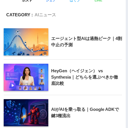
ポスト
シェア
はてブ
LINE
CATEGORY :
AIニュース
エージェント型AIは過熱ピーク｜4割
中止の予測
HeyGen（ヘイジェン） vs
Synthesia｜どちらを選ぶべきか徹
底比較
AIがAIを乗っ取る｜Google ADKで
鍵3種流出