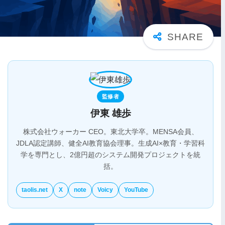
監修者
伊東 雄歩
株式会社ウォーカー CEO。東北大学卒。MENSA会員、
JDLA認定講師、健全AI教育協会理事。生成AI×教育・学習科
学を専門とし、2億円超のシステム開発プロジェクトを統
括。
taolis.net
X
note
Voicy
YouTube