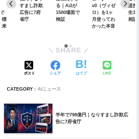
すまし詐欺
る｜Ai2が
v0（ヴィゼ
提携
sで
広告に7府
1500場面で
ロ）を1ヶ
生3倍
I標
省庁
検証
月使ってわ
相談
未来
かった本音
SHARE
ポスト
シェア
はてブ
LINE
CATEGORY :
AIニュース
半年で798億円｜なりすまし詐欺広
告に7府省庁