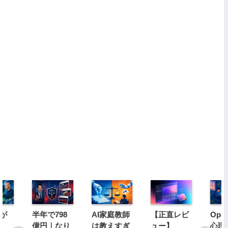
社が
半年で798
AI家庭教師
【正直レビ
Ope
億円｜なり
は教えすぎ
ュー】
心理