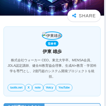
監修者
伊東 雄歩
株式会社ウォーカー CEO。東北大学卒。MENSA会員、
JDLA認定講師、健全AI教育協会理事。生成AI×教育・学習科
学を専門とし、2億円超のシステム開発プロジェクトを統
括。
taolis.net
X
note
Voicy
YouTube