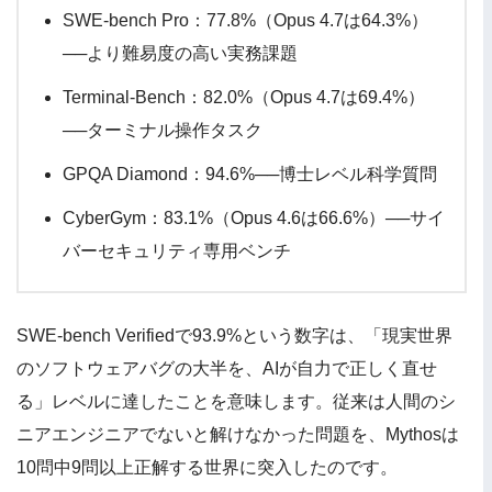
SWE-bench Pro：77.8%（Opus 4.7は64.3%）
──より難易度の高い実務課題
Terminal-Bench：82.0%（Opus 4.7は69.4%）
──ターミナル操作タスク
GPQA Diamond：94.6%──博士レベル科学質問
CyberGym：83.1%（Opus 4.6は66.6%）──サイ
バーセキュリティ専用ベンチ
SWE-bench Verifiedで93.9%という数字は、「現実世界
のソフトウェアバグの大半を、AIが自力で正しく直せ
る」レベルに達したことを意味します。従来は人間のシ
ニアエンジニアでないと解けなかった問題を、Mythosは
10問中9問以上正解する世界に突入したのです。