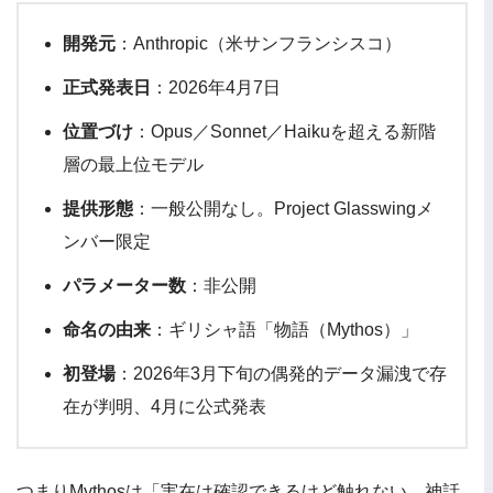
開発元
：Anthropic（米サンフランシスコ）
正式発表日
：2026年4月7日
位置づけ
：Opus／Sonnet／Haikuを超える新階
層の最上位モデル
提供形態
：一般公開なし。Project Glasswingメ
ンバー限定
パラメーター数
：非公開
命名の由来
：ギリシャ語「物語（Mythos）」
初登場
：2026年3月下旬の偶発的データ漏洩で存
在が判明、4月に公式発表
つまりMythosは「実在は確認できるけど触れない、神話