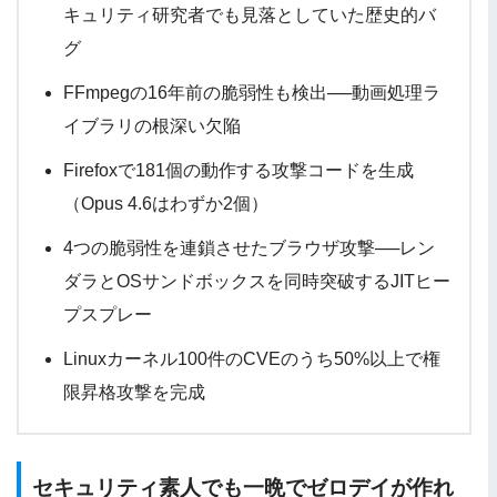
キュリティ研究者でも見落としていた歴史的バ
グ
FFmpegの16年前の脆弱性も検出──動画処理ラ
イブラリの根深い欠陥
Firefoxで181個の動作する攻撃コードを生成
（Opus 4.6はわずか2個）
4つの脆弱性を連鎖させたブラウザ攻撃──レン
ダラとOSサンドボックスを同時突破するJITヒー
プスプレー
Linuxカーネル100件のCVEのうち50%以上で権
限昇格攻撃を完成
セキュリティ素人でも一晩でゼロデイが作れ