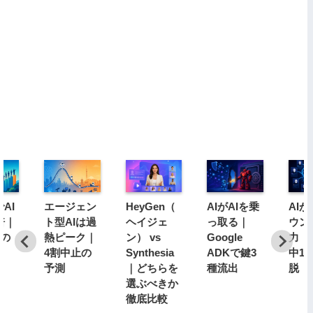
AI
エージェン
HeyGen（
AIがAIを乗
AI
倍｜
ト型AIは過
ヘイジェ
っ取る｜
ウン
分の
熱ピーク｜
ン） vs
Google
力｜1
4割中止の
Synthesia
ADKで鍵3
中1
予測
｜どちらを
種流出
脱
選ぶべきか
徹底比較