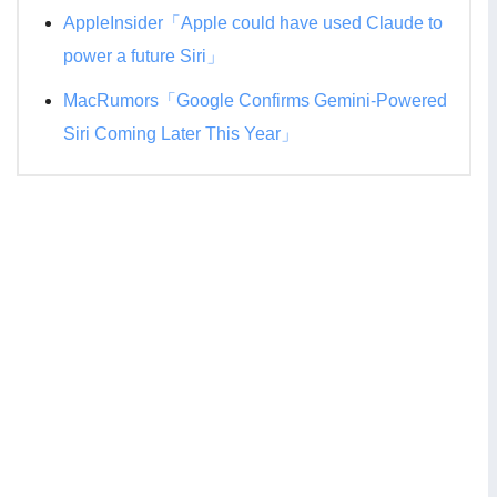
AppleInsider「Apple could have used Claude to
power a future Siri」
MacRumors「Google Confirms Gemini-Powered
Siri Coming Later This Year」