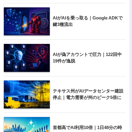
AIがAIを乗っ取る｜Google ADKで
鍵3種流出
AIが偽アカウントで圧力｜122回中
19件が逸脱
テキサス州がAIデータセンター建設
停止｜電力需要が州のピーク5倍に
首都高でAI利用10倍｜1日48分の時