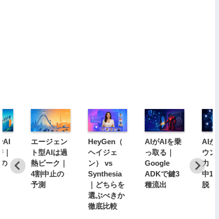
AI
エージェン
HeyGen（
AIがAIを乗
AI
倍｜
ト型AIは過
ヘイジェ
っ取る｜
ウン
分の
熱ピーク｜
ン） vs
Google
力｜1
4割中止の
Synthesia
ADKで鍵3
中1
予測
｜どちらを
種流出
脱
選ぶべきか
徹底比較