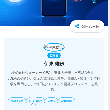
監修者
伊東 雄歩
株式会社ウォーカー CEO。東北大学卒。MENSA会員、
JDLA認定講師、健全AI教育協会理事。生成AI×教育・学習科
学を専門とし、2億円超のシステム開発プロジェクトを統
括。
taolis.net
X
note
Voicy
YouTube