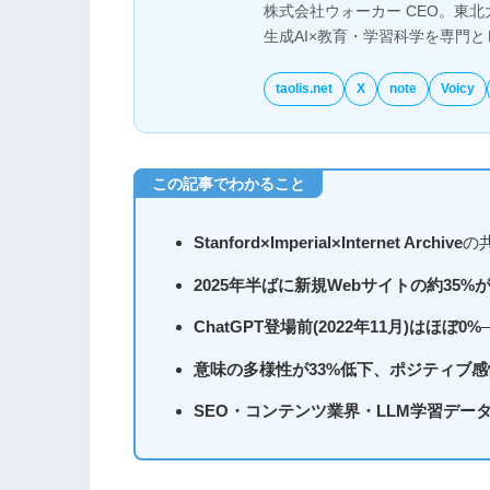
株式会社ウォーカー CEO。東北
生成AI×教育・学習科学を専門
taolis.net
X
note
Voicy
Stanford×Imperial×Internet Archive
の
2025年半ばに新規Webサイトの約35%
ChatGPT登場前(2022年11月)はほぼ0%
意味の多様性が33%低下、ポジティブ感情
SEO・コンテンツ業界・LLM学習デー