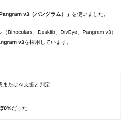
Pangram v3（パングラム）」
を使いました。
ulars、Desklib、DivEye、Pangram v3）
ram v3
を採用しています。
。
生成またはAI支援と判定
ほぼ0%
だった