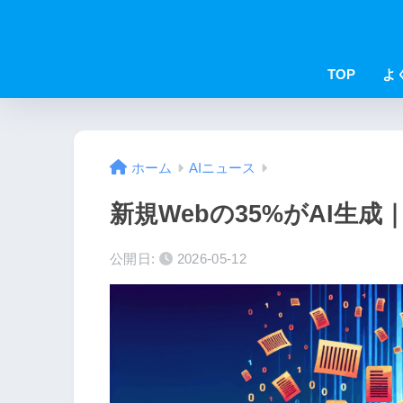
TOP
よ
ホーム
AIニュース
新規Webの35%がAI生成｜S
公開日:
2026-05-12