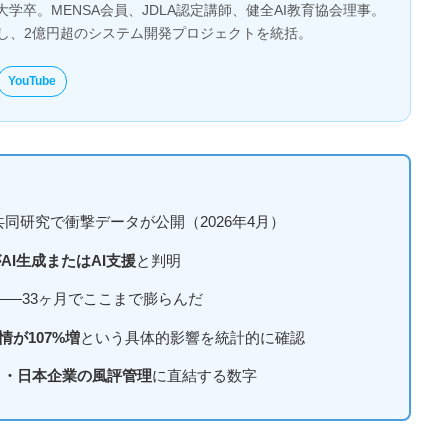
大学卒。MENSA会員、JDLA認定講師、健全AI教育協会理事。
とし、2億円超のシステム開発プロジェクトを統括。
YouTube
共同研究で衝撃データが公開（2026年4月）
がAI生成またはAI支援
と判明
——33ヶ月でここまで膨らんだ
が107%増
という具体的影響を統計的に確認
タ・日本企業の風評管理
に直結する数字