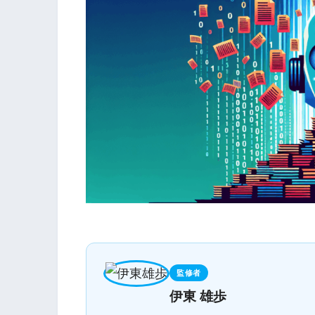
監修者
伊東 雄歩