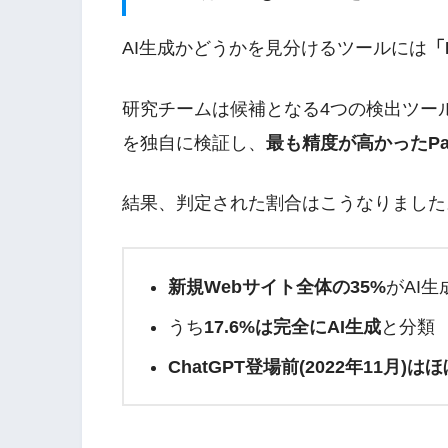
AI生成かどうかを見分けるツールには
「
研究チームは候補となる4つの検出ツール（Binoc
を独自に検証し、
最も精度が高かったPang
結果、判定された割合はこうなりました
新規Webサイト全体の35%
がAI
うち
17.6%は完全にAI生成
と分類
ChatGPT登場前(2022年11月)は