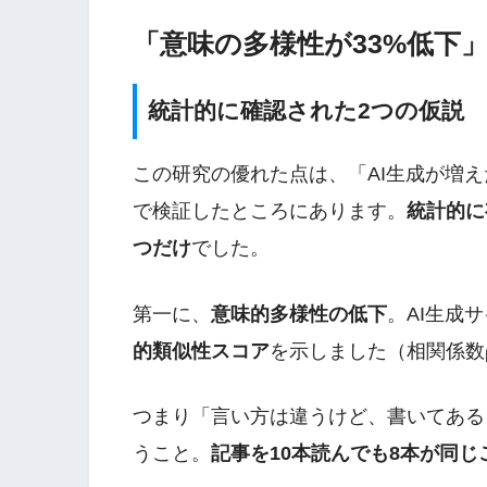
「意味の多様性が33%低下
統計的に確認された2つの仮説
この研究の優れた点は、「AI生成が増
で検証したところにあります。
統計的に
つだけ
でした。
第一に、
意味的多様性の低下
。AI生成
的類似性スコア
を示しました（相関係数ρ=0
つまり「言い方は違うけど、書いてある
うこと。
記事を10本読んでも8本が同