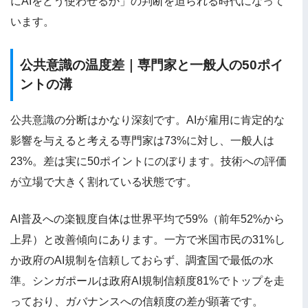
にAIをどう使わせるか」の判断を迫られる時代になって
います。
公共意識の温度差｜専門家と一般人の50ポイ
ントの溝
公共意識の分断はかなり深刻です。AIが雇用に肯定的な
影響を与えると考える専門家は73%に対し、一般人は
23%。差は実に50ポイントにのぼります。技術への評価
が立場で大きく割れている状態です。
AI普及への楽観度自体は世界平均で59%（前年52%から
上昇）と改善傾向にあります。一方で米国市民の31%し
か政府のAI規制を信頼しておらず、調査国で最低の水
準。シンガポールは政府AI規制信頼度81%でトップを走
っており、ガバナンスへの信頼度の差が顕著です。