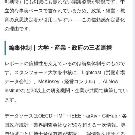
剰期待）にも幻滅にも振れない編集姿勢が特徴です。中
立的な事実ベースで書かれているため、政策・経営・教
育の意思決定者が引用しやすい——この信頼感が定番化
の理由です。
編集体制｜大学・産業・政府の三者連携
レポートの信頼性を支えているのは編集体制そのもので
す。スタンフォード大学を中核に、Lightcast（労働市場
データ会社）、McKinsey（経営コンサル）、AI Now
Instituteなど30以上の研究機関・企業が共同で執筆してい
ます。
データソースはOECD・IMF・IEEE・arXiv・GitHub・各
国政府統計・業界調査会社など50を超える一次情報。専
門領域ごとに博士号保有者が査読し、誤情報を排除する