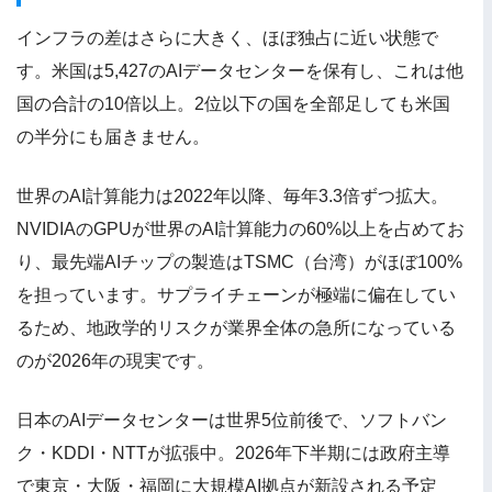
インフラの差はさらに大きく、ほぼ独占に近い状態で
す。米国は5,427のAIデータセンターを保有し、これは他
国の合計の10倍以上。2位以下の国を全部足しても米国
の半分にも届きません。
世界のAI計算能力は2022年以降、毎年3.3倍ずつ拡大。
NVIDIAのGPUが世界のAI計算能力の60%以上を占めてお
り、最先端AIチップの製造はTSMC（台湾）がほぼ100%
を担っています。サプライチェーンが極端に偏在してい
るため、地政学的リスクが業界全体の急所になっている
のが2026年の現実です。
日本のAIデータセンターは世界5位前後で、ソフトバン
ク・KDDI・NTTが拡張中。2026年下半期には政府主導
で東京・大阪・福岡に大規模AI拠点が新設される予定