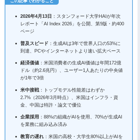
2026年4月13日
：スタンフォード大学HAIが年次
レポート「AI Index 2026」を公開、第9版・約400
ページ
普及スピード
：生成AIは3年で世界人口の53%に
到達、PCやインターネットより速い拡大ペース
経済価値
：米国消費者の生成AI価値は年間172億
ドル（約2.6兆円）、ユーザー1人あたりの中央値
が1年で3倍
米中接戦
：トップモデル性能差はわずか
2.7%（2026年3月時点）、米国はインフラ・資
金、中国は特許・論文で優位
企業採用
：88%の組織がAIを使用、70%が生成AI
を業務に組み込み済み
教育の遅れ
：米国の高校・大学生80%以上がAIを