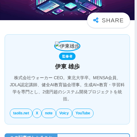
監修者
伊東 雄歩
株式会社ウォーカー CEO。東北大学卒。MENSA会員、
JDLA認定講師、健全AI教育協会理事。生成AI×教育・学習科
学を専門とし、2億円超のシステム開発プロジェクトを統
括。
taolis.net
X
note
Voicy
YouTube