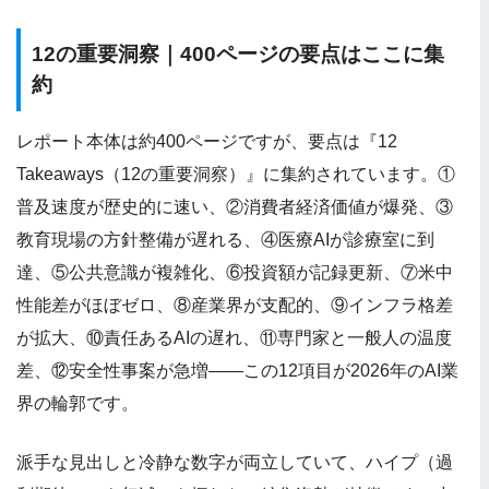
12の重要洞察｜400ページの要点はここに集
約
レポート本体は約400ページですが、要点は『12
Takeaways（12の重要洞察）』に集約されています。①
普及速度が歴史的に速い、②消費者経済価値が爆発、③
教育現場の方針整備が遅れる、④医療AIが診療室に到
達、⑤公共意識が複雑化、⑥投資額が記録更新、⑦米中
性能差がほぼゼロ、⑧産業界が支配的、⑨インフラ格差
が拡大、⑩責任あるAIの遅れ、⑪専門家と一般人の温度
差、⑫安全性事案が急増——この12項目が2026年のAI業
界の輪郭です。
派手な見出しと冷静な数字が両立していて、ハイプ（過