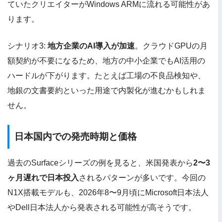
ていたクリエイターがWindows ARMに流れる可能性があ
ります。
シナリオ3:
地方企業のAI導入が加速
。クラウドGPUの月
額契約が不要になるため、地方の中小企業でもAI活用の
ハードルが下がります。たとえば工場の不良品検知や、
地銀の文書要約といった用途で内製化が進むかもしれま
せん。
日本国内での発売時期と価格
過去のSurfaceシリーズの例を見ると、米国発表から
2〜3
ヶ月遅れで日本投入
されるパターンが多いです。今回の
N1X搭載モデルも、2026年8〜9月頃にMicrosoft日本法人
やDell日本法人から発表される可能性が高そうです。