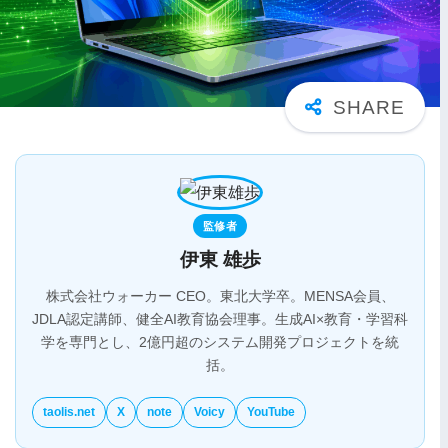
監修者
伊東 雄歩
株式会社ウォーカー CEO。東北大学卒。MENSA会員、
JDLA認定講師、健全AI教育協会理事。生成AI×教育・学習科
学を専門とし、2億円超のシステム開発プロジェクトを統
括。
taolis.net
X
note
Voicy
YouTube