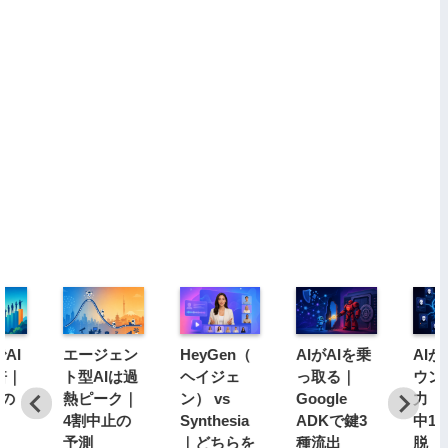
AI
エージェン
HeyGen（
AIがAIを乗
AI
倍｜
ト型AIは過
ヘイジェ
っ取る｜
ウン
分の
熱ピーク｜
ン） vs
Google
力｜1
4割中止の
Synthesia
ADKで鍵3
中1
予測
｜どちらを
種流出
脱