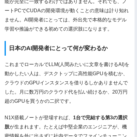
能が完全に一致するわけではありません。それでも、ノ
ートPCでCUDAの開発環境が動くことの意味は計り知れ
ません。AI開発者にとっては、外出先で本格的なモデル
学習や推論ができる初めての選択肢になります。
日本のAI開発者にとって何が変わるか
これまでローカルでLLM(人間みたいに文章を書けるAI)を
動かしたい人は、デスクトップに高性能GPUを積むか、
クラウドのGPUインスタンスを借りるしかありませんで
した。月に数万円のクラウド代を払い続けるか、20万円
超のGPUを買うかの二択です。
N1X搭載ノートが登場すれば、
1台で完結する第3の選択
肢
が生まれます。たとえば中堅企業のエンジニアが、機
密情報を外に出さずに社内データでファインチューニン