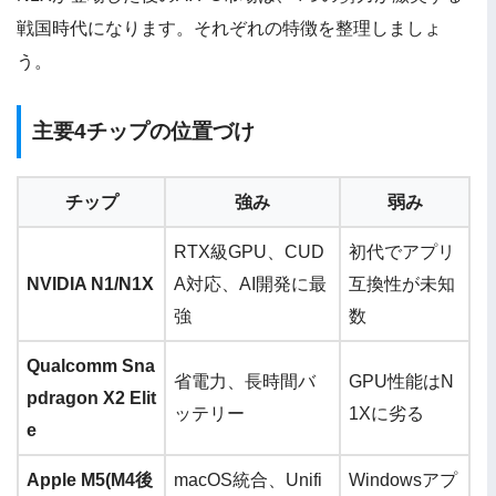
戦国時代になります。それぞれの特徴を整理しましょ
う。
主要4チップの位置づけ
チップ
強み
弱み
RTX級GPU、CUD
初代でアプリ
NVIDIA N1/N1X
A対応、AI開発に最
互換性が未知
強
数
Qualcomm Sna
省電力、長時間バ
GPU性能はN
pdragon X2 Elit
ッテリー
1Xに劣る
e
Apple M5(M4後
macOS統合、Unifi
Windowsアプ