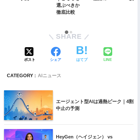
選ぶべきか
徹底比較
SHARE
ポスト
シェア
はてブ
LINE
CATEGORY :
AIニュース
エージェント型AIは過熱ピーク｜4割
中止の予測
HeyGen（ヘイジェン） vs