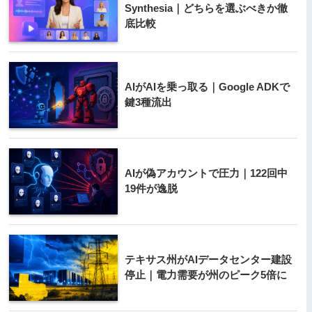
Synthesia｜どちらを選ぶべきか徹
底比較
AIがAIを乗っ取る｜Google ADKで
鍵3種流出
AIが偽アカウントで圧力｜122回中
19件が逸脱
テキサス州がAIデータセンター建設
停止｜電力需要が州のピーク5倍に