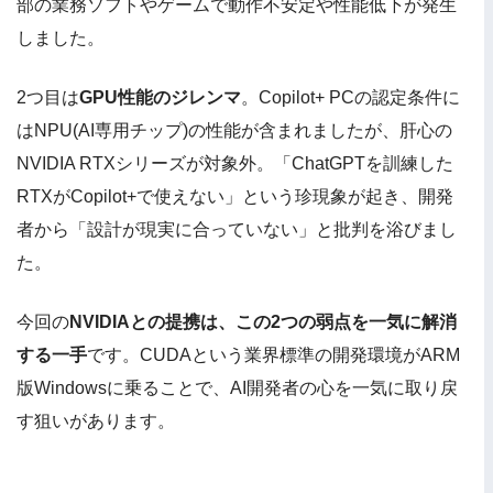
部の業務ソフトやゲームで動作不安定や性能低下が発生
しました。
2つ目は
GPU性能のジレンマ
。Copilot+ PCの認定条件に
はNPU(AI専用チップ)の性能が含まれましたが、肝心の
NVIDIA RTXシリーズが対象外。「ChatGPTを訓練した
RTXがCopilot+で使えない」という珍現象が起き、開発
者から「設計が現実に合っていない」と批判を浴びまし
た。
今回の
NVIDIAとの提携は、この2つの弱点を一気に解消
する一手
です。CUDAという業界標準の開発環境がARM
版Windowsに乗ることで、AI開発者の心を一気に取り戻
す狙いがあります。