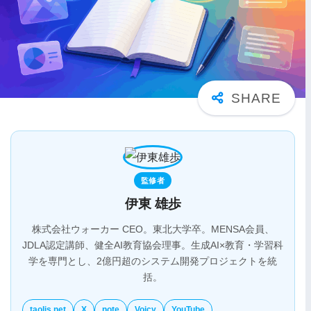
監修者
伊東 雄歩
株式会社ウォーカー CEO。東北大学卒。MENSA会員、
JDLA認定講師、健全AI教育協会理事。生成AI×教育・学習科
学を専門とし、2億円超のシステム開発プロジェクトを統
括。
taolis.net
X
note
Voicy
YouTube