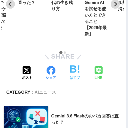
｜企
直った？
代の生き残
Gemini AI
ル無
ーケ
り方
を試せる使
消え
実際
い方とでき
れて
ること
法
【2026年最
新】
SHARE
ポスト
シェア
はてブ
LINE
CATEGORY :
AIニュース
Gemini 3.6 Flashのおバカ回答は直
った？