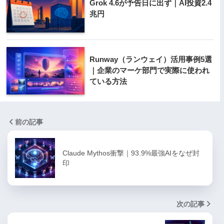
Grok 4.6が予告日に出ず｜AI投資2.4
兆円
Runway（ランウェイ）活用事例5選
｜企業のマーケ部門で実際に使われ
ている方法
前の記事
Claude Mythos衝撃｜93.9%最強AIをなぜ封
印
次の記事