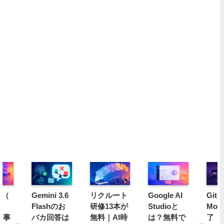
y（
Gemini 3.6
リクルート
Google AI
GitH
ェ
Flashのお
研修13本が
Studioと
Mod
用事
バカ回答は
無料｜AI時
は？無料で
了｜