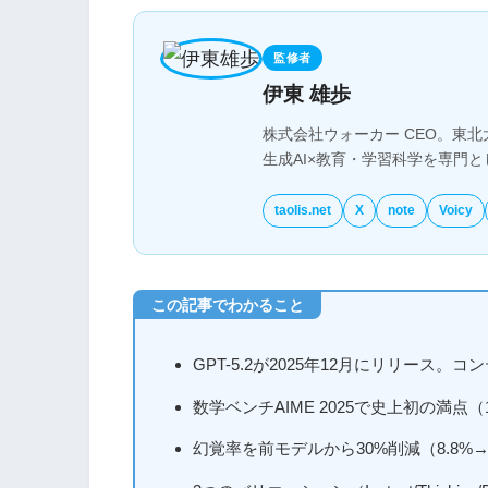
監修者
伊東 雄歩
株式会社ウォーカー CEO。東北
生成AI×教育・学習科学を専門
taolis.net
X
note
Voicy
GPT-5.2が2025年12月にリリース。
数学ベンチAIME 2025で史上初の満点（100
幻覚率を前モデルから30%削減（8.8%