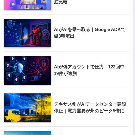
底比較
AIがAIを乗っ取る｜Google ADKで
鍵3種流出
AIが偽アカウントで圧力｜122回中
19件が逸脱
テキサス州がAIデータセンター建設
停止｜電力需要が州のピーク5倍に