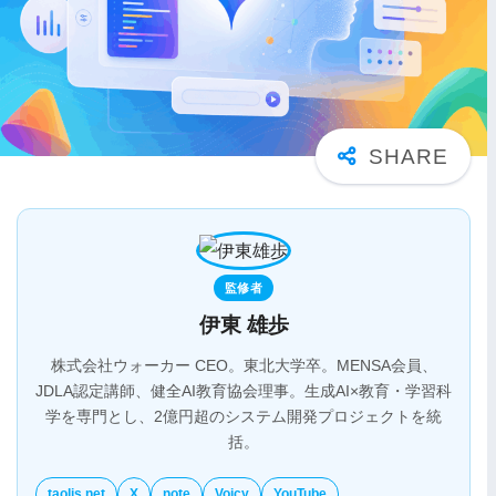
監修者
伊東 雄歩
株式会社ウォーカー CEO。東北大学卒。MENSA会員、
JDLA認定講師、健全AI教育協会理事。生成AI×教育・学習科
学を専門とし、2億円超のシステム開発プロジェクトを統
括。
taolis.net
X
note
Voicy
YouTube