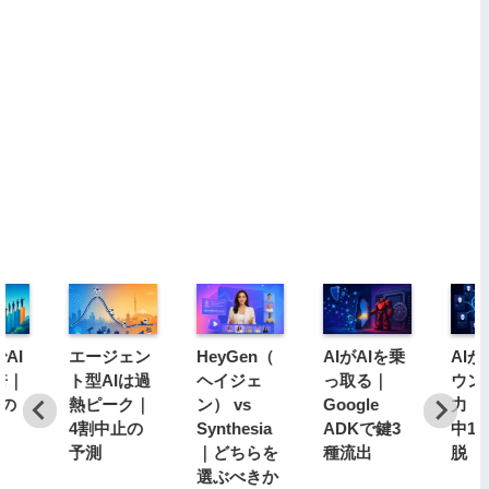
AI
エージェン
HeyGen（
AIがAIを乗
AI
倍｜
ト型AIは過
ヘイジェ
っ取る｜
ウン
分の
熱ピーク｜
ン） vs
Google
力｜1
4割中止の
Synthesia
ADKで鍵3
中1
予測
｜どちらを
種流出
脱
選ぶべきか