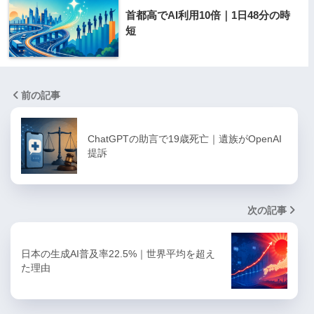
首都高でAI利用10倍｜1日48分の時
短
前の記事
ChatGPTの助言で19歳死亡｜遺族がOpenAI
提訴
次の記事
日本の生成AI普及率22.5%｜世界平均を超え
た理由