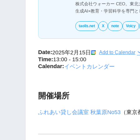
株式会社ウォーカー CEO。東北
生成AI×教育・学習科学を専門
taolis.net
X
note
Voicy
Date:
2025年2月15日
Add to Calendar
Time:
13:00
-
15:00
Calendar:
イベントカレンダー
開催場所
ふれあい貸し会議室 秋葉原No53
（
東京