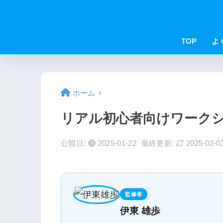
TOP
よ
ホーム
リアル初心者向けワーク
公開日:
2025-01-22
最終更新:
2025-02-0
監修者
伊東 雄歩