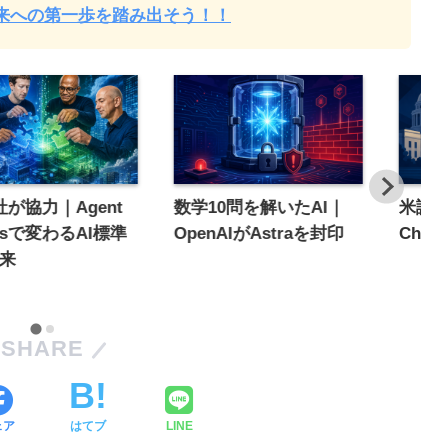
未来への第一歩を踏み出そう！！
社が協力｜Agent
数学10問を解いたAI｜
米議会
insで変わるAI標準
OpenAIがAstraを封印
Chat
来
SHARE
ェア
はてブ
LINE