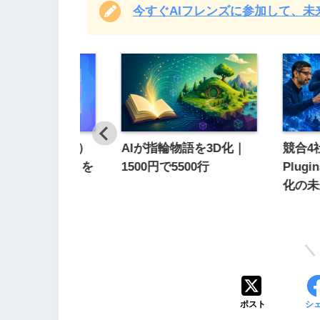
今すぐAIフレンズに参加して、
en（ヘイジェン）
AIが指輪物語を3D化｜
競合4
nthesia｜どちらを
1500円で5500行
Plug
きか徹底比較
化の未
ポスト
シ