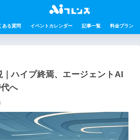
くある質問
イベントカレンダー
記事一覧
料金プラン
解説｜ハイプ終焉、エージェントAI
時代へ
3