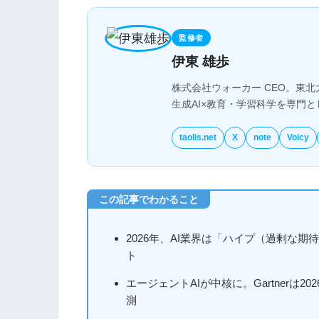
監修者
伊東 雄歩
株式会社ウォーカー CEO。東北
生成AI×教育・学習科学を専門
taolis.net
X
note
Voicy
2026年、AI業界は「ハイプ（過剰な
ト
エージェントAIが中核に。Gartnerは
測