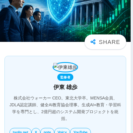
監修者
伊東 雄歩
株式会社ウォーカー CEO。東北大学卒。MENSA会員、
JDLA認定講師、健全AI教育協会理事。生成AI×教育・学習科
学を専門とし、2億円超のシステム開発プロジェクトを統
括。
taolis.net
X
note
Voicy
YouTube