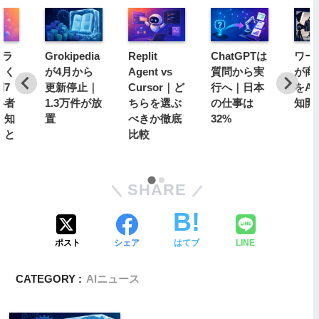
（ラ
Grokipedia
Replit
ChatGPTは
ワー
よく
が4月から
Agent vs
質問から実
が商
問7
更新停止｜
Cursor｜ど
行へ｜日本
をA
心者
1.3万件が放
ちらを選ぶ
の仕事は
知開封
に知
置
べきか徹底
32%
こと
比較
SHARE
ポスト
シェア
はてブ
LINE
CATEGORY :
AIニュース