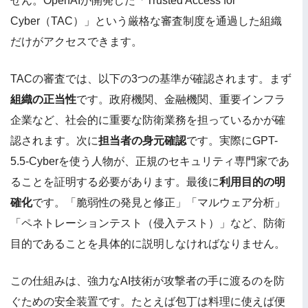
せん。OpenAIが開発した「Trusted Access for
Cyber（TAC）」という厳格な審査制度を通過した組織
だけがアクセスできます。
TACの審査では、以下の3つの基準が確認されます。まず
組織の正当性
です。政府機関、金融機関、重要インフラ
企業など、社会的に重要な防衛業務を担っているかが確
認されます。次に
担当者の身元確認
です。実際にGPT-
5.5-Cyberを使う人物が、正規のセキュリティ専門家であ
ることを証明する必要があります。最後に
利用目的の明
確化
です。「脆弱性の発見と修正」「マルウェア分析」
「ペネトレーションテスト（侵入テスト）」など、防衛
目的であることを具体的に説明しなければなりません。
この仕組みは、強力なAI技術が攻撃者の手に渡るのを防
ぐための安全装置です。たとえば包丁は料理に使えば便