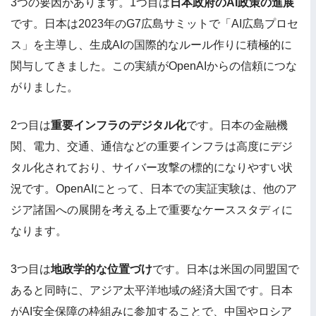
3つの要因があります。1つ目は
日本政府のAI政策の進展
です。日本は2023年のG7広島サミットで「AI広島プロセ
ス」を主導し、生成AIの国際的なルール作りに積極的に
関与してきました。この実績がOpenAIからの信頼につな
がりました。
2つ目は
重要インフラのデジタル化
です。日本の金融機
関、電力、交通、通信などの重要インフラは高度にデジ
タル化されており、サイバー攻撃の標的になりやすい状
況です。OpenAIにとって、日本での実証実験は、他のア
ジア諸国への展開を考える上で重要なケーススタディに
なります。
3つ目は
地政学的な位置づけ
です。日本は米国の同盟国で
あると同時に、アジア太平洋地域の経済大国です。日本
がAI安全保障の枠組みに参加することで、中国やロシア