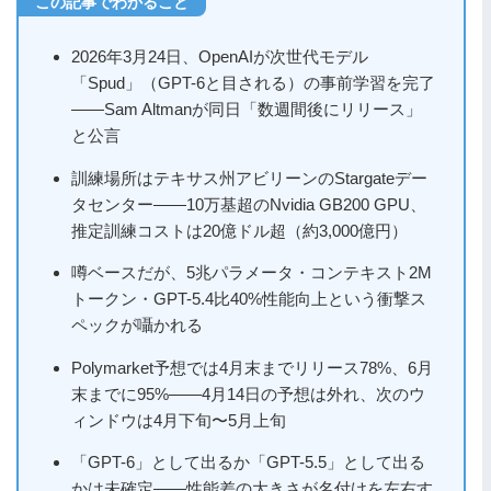
2026年3月24日、OpenAIが次世代モデル
「Spud」（GPT-6と目される）の事前学習を完了
——Sam Altmanが同日「数週間後にリリース」
と公言
訓練場所はテキサス州アビリーンのStargateデー
タセンター——10万基超のNvidia GB200 GPU、
推定訓練コストは20億ドル超（約3,000億円）
噂ベースだが、5兆パラメータ・コンテキスト2M
トークン・GPT-5.4比40%性能向上という衝撃ス
ペックが囁かれる
Polymarket予想では4月末までリリース78%、6月
末までに95%——4月14日の予想は外れ、次のウ
ィンドウは4月下旬〜5月上旬
「GPT-6」として出るか「GPT-5.5」として出る
かは未確定——性能差の大きさが名付けを左右す