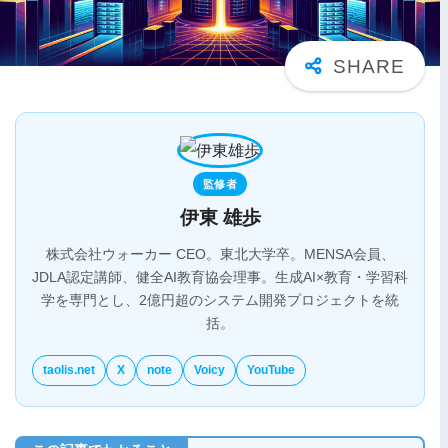
監修者
伊東 雄歩
株式会社ウォーカー CEO。東北大学卒。MENSA会員、
JDLA認定講師、健全AI教育協会理事。生成AI×教育・学習科
学を専門とし、2億円超のシステム開発プロジェクトを統
括。
taolis.net
X
note
Voicy
YouTube