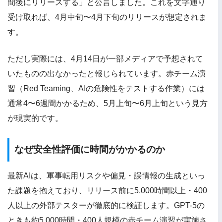
間後にリリースする」と公言しました。これを文字通り
受け取れば、4月中旬〜4月下旬のリリースが想定されま
す。
ただし実際には、4月14日が一部メディアで予想されて
いたものの出なかったと報じられています。赤チーム演
習（Red Teaming、AIの危険性をテストする作業）には
通常4〜6週間かかるため、5月上旬〜6月上旬という見方
が現実的です。
なぜ安全性評価に時間がかかるのか
最新AIは、軍事転用リスクや偏見・誤情報の生成といっ
た課題を抱えており、リリース前に5,000時間以上・400
人以上の外部テスターが徹底的に検証します。GPT-5の
ときも約5,000時間・400人規模の赤チーム演習が実施さ