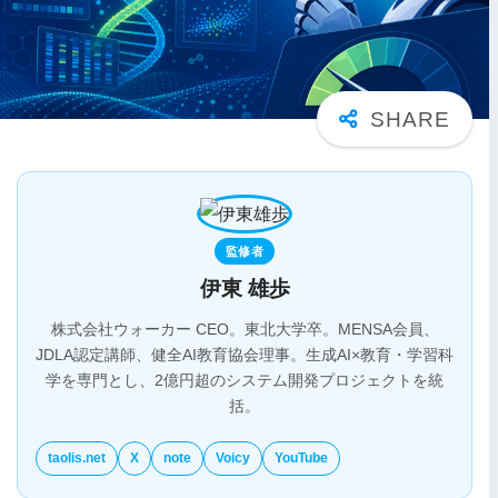
監修者
伊東 雄歩
株式会社ウォーカー CEO。東北大学卒。MENSA会員、
JDLA認定講師、健全AI教育協会理事。生成AI×教育・学習科
学を専門とし、2億円超のシステム開発プロジェクトを統
括。
taolis.net
X
note
Voicy
YouTube