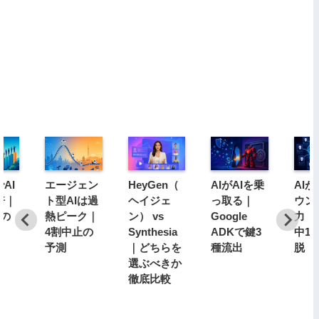
AI
エージェン
HeyGen（
AIがAIを乗
AI
倍｜
ト型AIは過
ヘイジェ
っ取る｜
ウン
分の
熱ピーク｜
ン） vs
Google
力｜1
4割中止の
Synthesia
ADKで鍵3
中1
予測
｜どちらを
種流出
脱
選ぶべきか
徹底比較