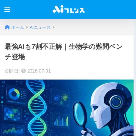
ホーム
AIニュース
最強AIも7割不正解｜生物学の難問ベン
チ登場
公開日:
2026-07-01