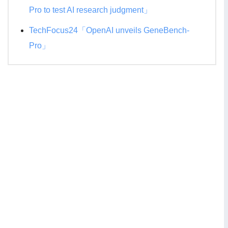
Pro to test AI research judgment」
TechFocus24「OpenAI unveils GeneBench-
Pro」