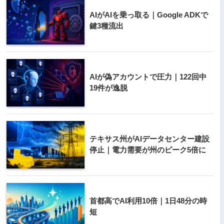
AIがAIを乗っ取る｜Google ADKで
鍵3種流出
AIが偽アカウントで圧力｜122回中
19件が逸脱
テキサス州がAIデータセンター建設
停止｜電力需要が州のピーク5倍に
首都高でAI利用10倍｜1日48分の時
短