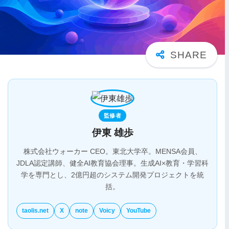
監修者
伊東 雄歩
株式会社ウォーカー CEO。東北大学卒。MENSA会員、
JDLA認定講師、健全AI教育協会理事。生成AI×教育・学習科
学を専門とし、2億円超のシステム開発プロジェクトを統
括。
taolis.net
X
note
Voicy
YouTube