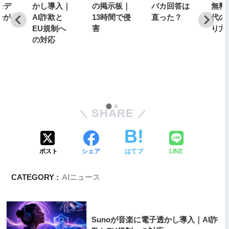
モデ
かし導入｜
の掲示板｜
バカ回答は
無料
枠が
AI詐欺と
13時間で侵
直った？
代の
日
EU規制へ
害
り方
の対応
SHARE
ポスト
シェア
はてブ
LINE
CATEGORY :
AIニュース
Sunoが音楽に電子透かし導入｜AI詐