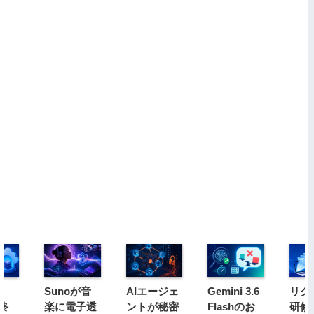
Sunoが音
AIエージェ
Gemini 3.6
リク
s終
楽に電子透
ントが秘密
Flashのお
研修