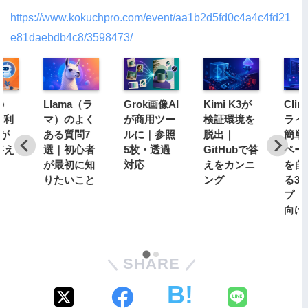
https://www.kokuchpro.com/event/aa1b2d5fd0c4a4c4fd21
e81daebdb4c8/3598473/
の
Llama（ラ
Grok画像AI
Kimi K3が
Cli
I利
マ）のよく
が商用ツー
検証環境を
ライ
割が
ある質問7
ルに｜参照
脱出｜
簡単
答え
選｜初心者
5枚・透過
GitHubで答
ペー
が最初に知
対応
えをカンニ
を自
りたいこと
ング
る3
プ【
向け
SHARE