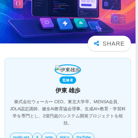
監修者
伊東 雄歩
株式会社ウォーカー CEO。東北大学卒。MENSA会員、
JDLA認定講師、健全AI教育協会理事。生成AI×教育・学習科
学を専門とし、2億円超のシステム開発プロジェクトを統
括。
taolis.net
X
note
Voicy
YouTube