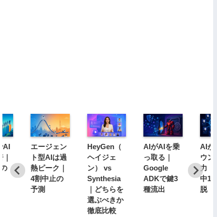
AI
エージェン
HeyGen（
AIがAIを乗
AI
倍｜
ト型AIは過
ヘイジェ
っ取る｜
ウン
分の
熱ピーク｜
ン） vs
Google
力｜1
4割中止の
Synthesia
ADKで鍵3
中1
予測
｜どちらを
種流出
脱
選ぶべきか
徹底比較