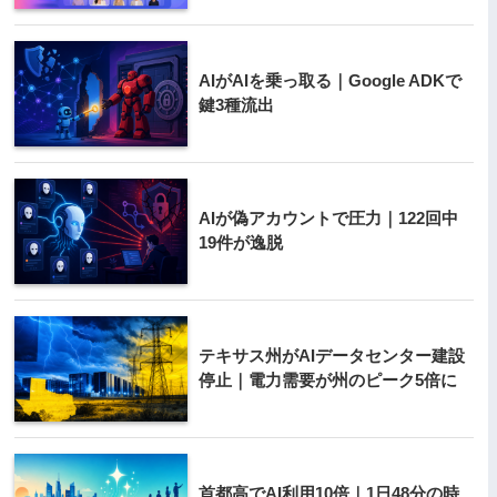
AIがAIを乗っ取る｜Google ADKで
鍵3種流出
AIが偽アカウントで圧力｜122回中
19件が逸脱
テキサス州がAIデータセンター建設
停止｜電力需要が州のピーク5倍に
首都高でAI利用10倍｜1日48分の時