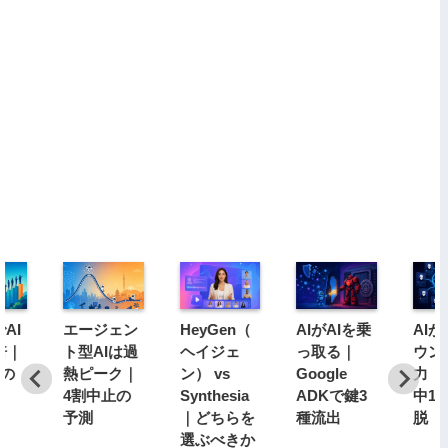
AI
エージェン
HeyGen（
AIがAIを乗
AI
倍｜
ト型AIは過
ヘイジェ
っ取る｜
ウン
分の
熱ピーク｜
ン） vs
Google
力｜1
4割中止の
Synthesia
ADKで鍵3
中1
予測
｜どちらを
種流出
脱
選ぶべきか