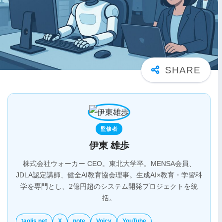
監修者
伊東 雄歩
株式会社ウォーカー CEO。東北大学卒。MENSA会員、
JDLA認定講師、健全AI教育協会理事。生成AI×教育・学習科
学を専門とし、2億円超のシステム開発プロジェクトを統
括。
taolis.net
X
note
Voicy
YouTube