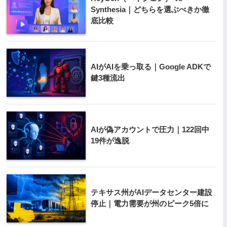
Synthesia｜どちらを選ぶべきか徹
底比較
AIがAIを乗っ取る｜Google ADKで
鍵3種流出
AIが偽アカウントで圧力｜122回中
19件が逸脱
テキサス州がAIデータセンター建設
停止｜電力需要が州のピーク5倍に