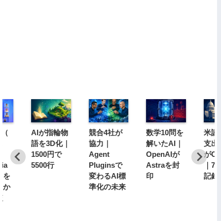
n（
AIが指輪物
競合4社が
数学10問を
米議
ェ
語を3D化｜
協力｜
解いたAI｜
支出
1500円で
Agent
OpenAIが
がCh
sia
5500行
Pluginsで
Astraを封
｜79
らを
変わるAI標
印
記録
きか
準化の未来
較