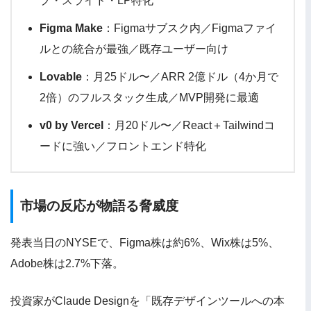
プ・スライド・LP特化
Figma Make
：Figmaサブスク内／Figmaファイ
ルとの統合が最強／既存ユーザー向け
Lovable
：月25ドル〜／ARR 2億ドル（4か月で
2倍）のフルスタック生成／MVP開発に最適
v0 by Vercel
：月20ドル〜／React＋Tailwindコ
ードに強い／フロントエンド特化
市場の反応が物語る脅威度
発表当日のNYSEで、Figma株は約6%、Wix株は5%、
Adobe株は2.7%下落。
投資家がClaude Designを「既存デザインツールへの本