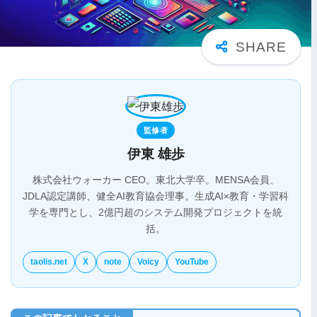
監修者
伊東 雄歩
株式会社ウォーカー CEO。東北大学卒。MENSA会員、
JDLA認定講師、健全AI教育協会理事。生成AI×教育・学習科
学を専門とし、2億円超のシステム開発プロジェクトを統
括。
taolis.net
X
note
Voicy
YouTube