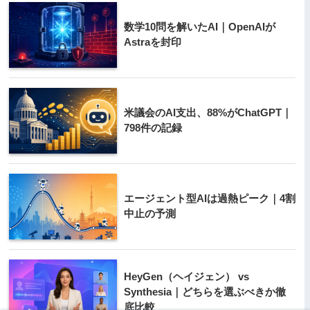
数学10問を解いたAI｜OpenAIが
Astraを封印
米議会のAI支出、88%がChatGPT｜
798件の記録
エージェント型AIは過熱ピーク｜4割
中止の予測
HeyGen（ヘイジェン） vs
Synthesia｜どちらを選ぶべきか徹
底比較