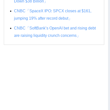
Down $38 Billion」
CNBC「SpaceX IPO: SPCX closes at $161,
jumping 19% after record debut」
CNBC「SoftBank’s OpenAI bet and rising debt
are raising liquidity crunch concerns」