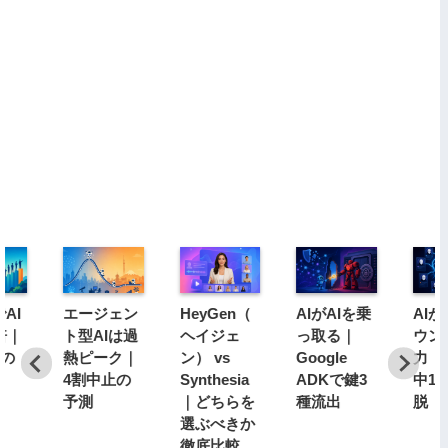
AI
エージェン
HeyGen（
AIがAIを乗
AI
倍｜
ト型AIは過
ヘイジェ
っ取る｜
ウン
分の
熱ピーク｜
ン） vs
Google
力｜1
4割中止の
Synthesia
ADKで鍵3
中1
予測
｜どちらを
種流出
脱
選ぶべきか
徹底比較