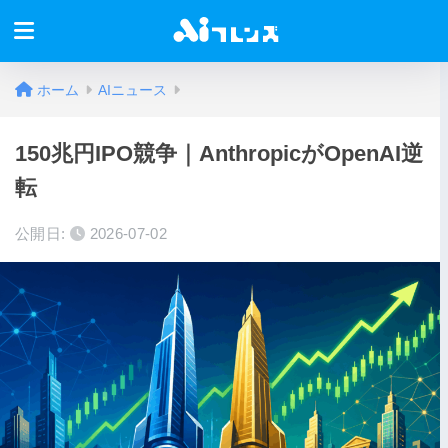
ホーム
AIニュース
150兆円IPO競争｜AnthropicがOpenAI逆
転
公開日:
2026-07-02