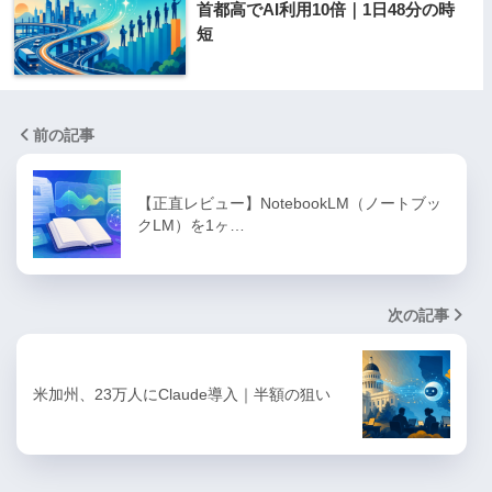
首都高でAI利用10倍｜1日48分の時
短
前の記事
【正直レビュー】NotebookLM（ノートブッ
クLM）を1ヶ…
次の記事
米加州、23万人にClaude導入｜半額の狙い