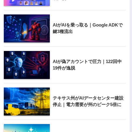
AIがAIを乗っ取る｜Google ADKで
鍵3種流出
AIが偽アカウントで圧力｜122回中
19件が逸脱
テキサス州がAIデータセンター建設
停止｜電力需要が州のピーク5倍に