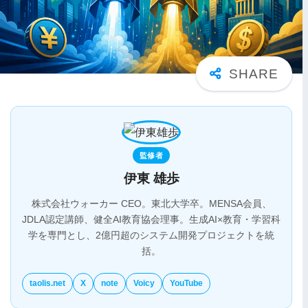
監修者
伊東 雄歩
株式会社ウォーカー CEO。東北大学卒。MENSA会員、
JDLA認定講師、健全AI教育協会理事。生成AI×教育・学習科
学を専門とし、2億円超のシステム開発プロジェクトを統
括。
taolis.net
X
note
Voicy
YouTube