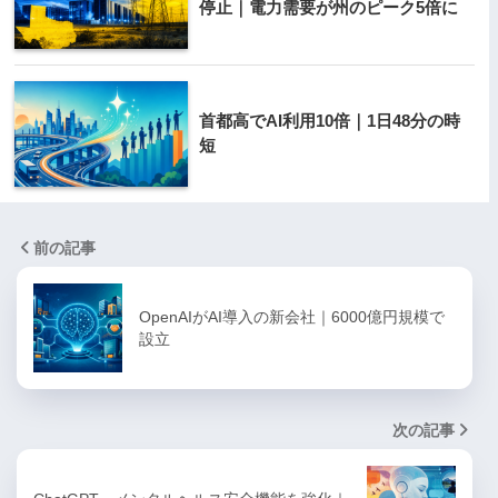
停止｜電力需要が州のピーク5倍に
首都高でAI利用10倍｜1日48分の時
短
前の記事
OpenAIがAI導入の新会社｜6000億円規模で
設立
次の記事