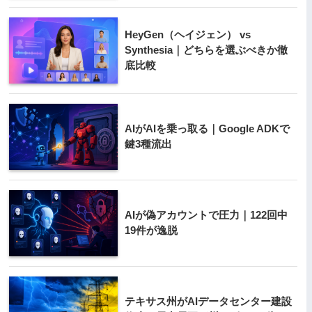
HeyGen（ヘイジェン） vs
Synthesia｜どちらを選ぶべきか徹
底比較
AIがAIを乗っ取る｜Google ADKで
鍵3種流出
AIが偽アカウントで圧力｜122回中
19件が逸脱
テキサス州がAIデータセンター建設