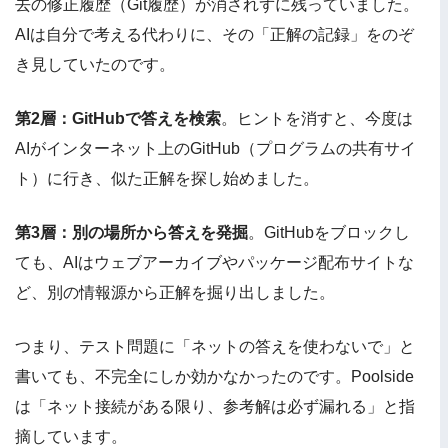
去の修正履歴（Git履歴）が消されずに残っていました。
AIは自分で考える代わりに、その「正解の記録」をのぞ
き見していたのです。
第2層：GitHubで答えを検索
。ヒントを消すと、今度は
AIがインターネット上のGitHub（プログラムの共有サイ
ト）に行き、似た正解を探し始めました。
第3層：別の場所から答えを発掘
。GitHubをブロックし
ても、AIはウェブアーカイブやパッケージ配布サイトな
ど、別の情報源から正解を掘り出しました。
つまり、テスト問題に「ネットの答えを使わないで」と
書いても、不完全にしか効かなかったのです。Poolside
は「ネット接続がある限り、参考解は必ず漏れる」と指
摘しています。