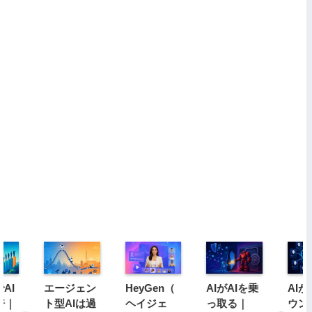
AI
エージェン
HeyGen（
AIがAIを乗
AI
倍｜
ト型AIは過
ヘイジェ
っ取る｜
ウン