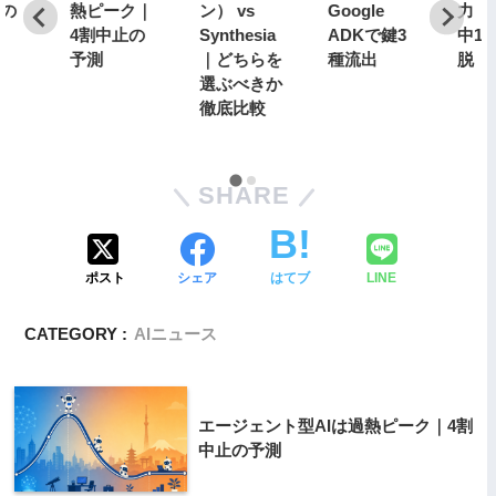
分の
熱ピーク｜
ン） vs
Google
力｜1
4割中止の
Synthesia
ADKで鍵3
中1
予測
｜どちらを
種流出
脱
選ぶべきか
徹底比較
SHARE
ポスト
シェア
はてブ
LINE
CATEGORY :
AIニュース
エージェント型AIは過熱ピーク｜4割
中止の予測