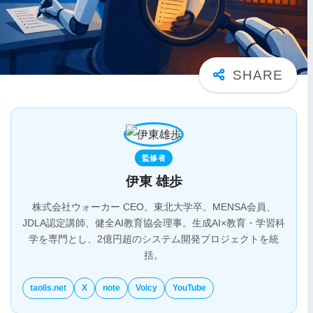
監修者
伊東 雄歩
株式会社ウォーカー CEO。東北大学卒。MENSA会員、
JDLA認定講師、健全AI教育協会理事。生成AI×教育・学習科
学を専門とし、2億円超のシステム開発プロジェクトを統
括。
taolis.net
X
note
Voicy
YouTube