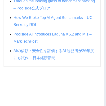
Through the looking glass of benchmark hacking
– Poolside公式ブログ
How We Broke Top AI Agent Benchmarks – UC
Berkeley RDI
Poolside AI Introduces Laguna XS.2 and M.1 –
MarkTechPost
AIの信頼・安全性を評価するAI 総務省が26年度
にも試作 – 日本経済新聞