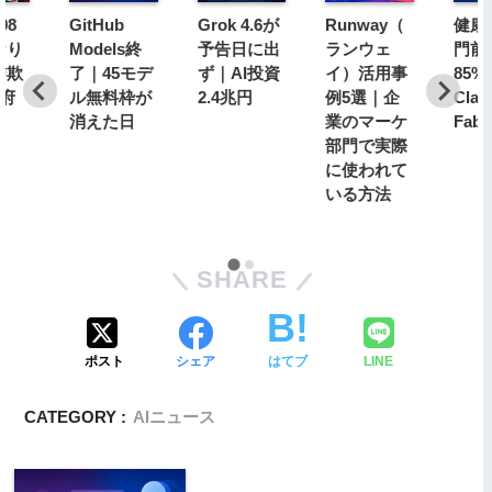
98
GitHub
Grok 4.6が
Runway（
健康
なり
Models終
予告日に出
ランウェ
門前
詐欺
了｜45モデ
ず｜AI投資
イ）活用事
85
7府
ル無料枠が
2.4兆円
例5選｜企
Clau
消えた日
業のマーケ
Fabl
部門で実際
に使われて
いる方法
SHARE
ポスト
シェア
はてブ
LINE
CATEGORY :
AIニュース