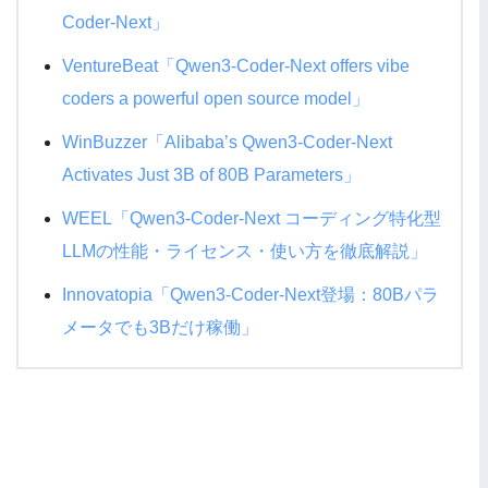
Coder-Next」
VentureBeat「Qwen3-Coder-Next offers vibe
coders a powerful open source model」
WinBuzzer「Alibaba’s Qwen3-Coder-Next
Activates Just 3B of 80B Parameters」
WEEL「Qwen3-Coder-Next コーディング特化型
LLMの性能・ライセンス・使い方を徹底解説」
Innovatopia「Qwen3-Coder-Next登場：80Bパラ
メータでも3Bだけ稼働」