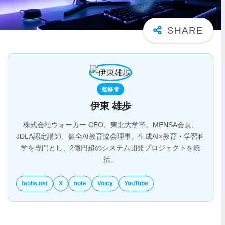
監修者
伊東 雄歩
株式会社ウォーカー CEO。東北大学卒。MENSA会員、
JDLA認定講師、健全AI教育協会理事。生成AI×教育・学習科
学を専門とし、2億円超のシステム開発プロジェクトを統
括。
taolis.net
X
note
Voicy
YouTube