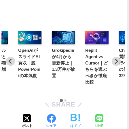
イル
OpenAIが
Grokipedia
Replit
Cha
ごと
スライドAI
が4月から
Agent vs
質問
6種
買収｜脱
更新停止｜
Cursor｜ど
行へ
に増
PowerPoin
1.3万件が放
ちらを選ぶ
の仕
tの本気度
置
べきか徹底
32%
比較
SHARE
ポスト
シェア
はてブ
LINE