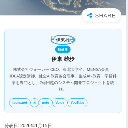
監修者
伊東 雄歩
株式会社ウォーカー CEO。東北大学卒。MENSA会員、
JDLA認定講師、健全AI教育協会理事。生成AI×教育・学習科
学を専門とし、2億円超のシステム開発プロジェクトを統
括。
taolis.net
X
note
Voicy
YouTube
発表日: 2026年1月15日