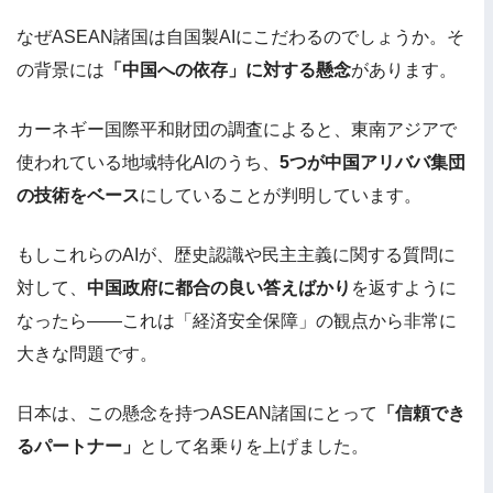
なぜASEAN諸国は自国製AIにこだわるのでしょうか。そ
の背景には
「中国への依存」に対する懸念
があります。
カーネギー国際平和財団の調査によると、東南アジアで
使われている地域特化AIのうち、
5つが中国アリババ集団
の技術をベース
にしていることが判明しています。
もしこれらのAIが、歴史認識や民主主義に関する質問に
対して、
中国政府に都合の良い答えばかり
を返すように
なったら——これは「経済安全保障」の観点から非常に
大きな問題です。
日本は、この懸念を持つASEAN諸国にとって
「信頼でき
るパートナー」
として名乗りを上げました。