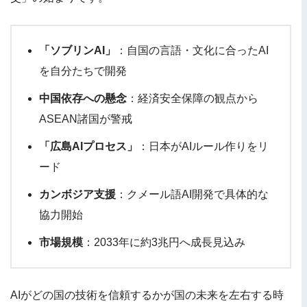
「ソブリンAI」
：自国の言語・文化に合ったAI
を自分たちで開発
中国依存への懸念
：経済安全保障の観点から
ASEAN諸国が警戒
「広島AIプロセス」
：日本がAIルール作りをリ
ード
カンボジア支援
：クメール語AI開発で具体的な
協力開始
市場規模
：2033年に約3兆円へ成長見込み
AIがどの国の技術を信頼するかが国の未来を左右する時