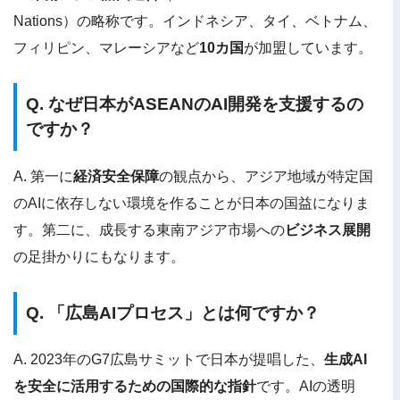
Nations）の略称です。インドネシア、タイ、ベトナム、
フィリピン、マレーシアなど
10カ国
が加盟しています。
Q. なぜ日本がASEANのAI開発を支援するの
ですか？
A. 第一に
経済安全保障
の観点から、アジア地域が特定国
のAIに依存しない環境を作ることが日本の国益になりま
す。第二に、成長する東南アジア市場への
ビジネス展開
の足掛かりにもなります。
Q. 「広島AIプロセス」とは何ですか？
A. 2023年のG7広島サミットで日本が提唱した、
生成AI
を安全に活用するための国際的な指針
です。AIの透明