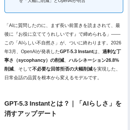
を「大幅に削減」とOpenAIが明言
「AIに質問したのに、まず長い前置きを読まされて、最
後に『お役に立ててうれしいです』で締められる」——
この「AIらしい不自然さ」が、ついに終わります。2026
年3月、OpenAIが発表した
GPT-5.3 Instant
は、
過剰な丁
寧さ（sycophancy）の削減
、
ハルシネーション26.8%
削減
、そして
不必要な回答拒否の大幅削減
を実現した、
日常会話の品質を根本から変えるモデルです。
GPT-5.3 Instantとは？｜「AIらしさ」を
消すアップデート