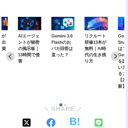
.6が
AIエージェ
Gemini 3.6
リクルート
Goog
に出
ントが秘密
Flashのお
研修13本が
Stud
投資
の掲示板｜
バカ回答は
無料｜AI時
は？
13時間で侵
直った？
代の生き残
Gemi
害
り方
を試
い方
るこ
【20
新】
SHARE