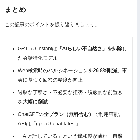
まとめ
この記事のポイントを振り返りましょう。
GPT-5.3 Instantは
「AIらしい不自然さ」を排除
し
た会話特化モデル
Web検索時のハルシネーションを
26.8%削減
。事
実に基づく回答の精度が向上
過剰な丁寧さ・不必要な拒否・説教的な前置き
を
大幅に削減
ChatGPTの
全プラン（無料含む）
で利用可能。
APIは「gpt-5.3-chat-latest」
「AIと話している」という違和感が薄れ、
自然