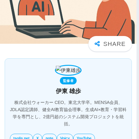
監修者
伊東 雄歩
株式会社ウォーカー CEO。東北大学卒。MENSA会員、
JDLA認定講師、健全AI教育協会理事。生成AI×教育・学習科
学を専門とし、2億円超のシステム開発プロジェクトを統
括。
taolis.net
X
note
Voicy
YouTube