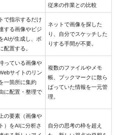
従来の作業との比較
トで指示するだけ
ネットで画像を探した
連する画像やビジ
り、自分でスケッチした
をAIが生成し、ボ
りする手間が不要。
に配置する。
持っている画像や
複数のファイルやメモ
Webサイトのリン
帳、ブックマークに散ら
を一箇所に集約
ばっていた情報を一元管
由に配置・整理で
理。
上の要素（画像や
ト）をAIに分析さ
自分の思考の枠を超え