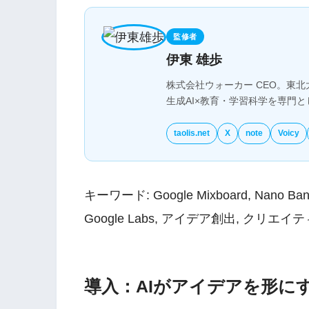
監修者
伊東 雄歩
株式会社ウォーカー CEO。東北
生成AI×教育・学習科学を専門
taolis.net
X
note
Voicy
キーワード: Google Mixboard, Nano 
Google Labs, アイデア創出, クリエイティ
導入：AIがアイデアを形に