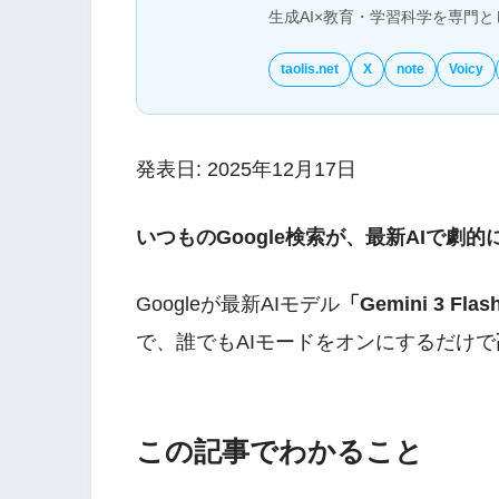
生成AI×教育・学習科学を専門
taolis.net
X
note
Voicy
発表日: 2025年12月17日
いつものGoogle検索が、最新AIで劇
Googleが最新AIモデル
「Gemini 3 Fla
で、誰でもAIモードをオンにするだけで
この記事でわかること