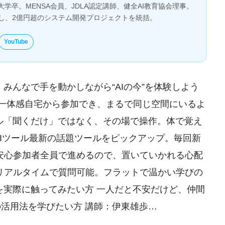
大学卒。MENSA会員、JDLA認定講師、健全AI教育協会理事。
とし、2億円超のシステム開発プロジェクトを統括。
YouTube
 みんなで手を動かしながら“AIの今”を体験しよう
でも一体感自宅から参加でき、まるで同じ空間にいるよ
イル「聞くだけ」ではなく、その場で操作。体で覚え
AIツール最新の話題ツールをピックアップ。毎回新
で安心参加者全員で進めるので、置いていかれる心配
気リアルタイムで質問可能。フラットで温かい学びの
ルを実際に触ってみたい方 一人だと不安だけど、仲間
の活用法を学びたい方 講師：伊東雄歩…