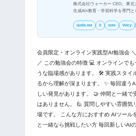
株式会社ウォーカー CEO。東北
生成AI×教育・学習科学を専門
taolis.net
X
note
Voicy
会員限定・オンライン実践型AI勉強会 ＼
／ この勉強会の特徴 💻 オンライン
うな臨場感があります。 🛠 実践スタ
るから理解が深まります。 ✨ 毎回違う
しい発見があります。 🤝 仲間と一緒
はありません。 🙋 質問しやすい雰囲
場です。 こんな方におすすめ AIツー
と一緒なら挑戦したい方 毎回新しいAI