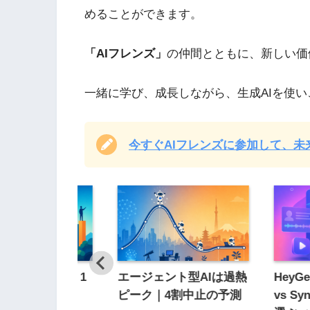
めることができます。
「AIフレンズ」
の仲間とともに、新しい価
一緒に学び、成長しながら、生成AIを使
今すぐAIフレンズに参加して、
AI利用10倍｜1
エージェント型AIは過熱
Hey
分の時短
ピーク｜4割中止の予測
vs S