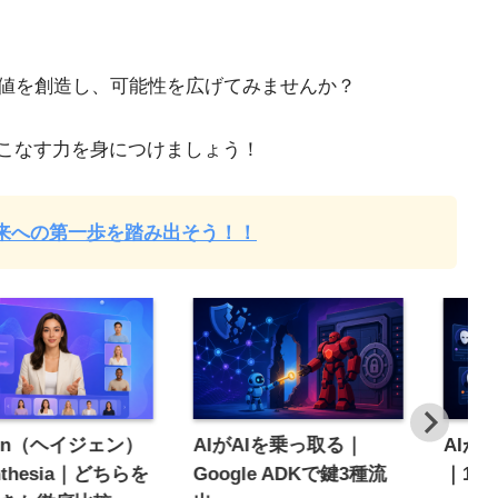
値を創造し、可能性を広げてみませんか？
いこなす力を身につけましょう！
未来への第一歩を踏み出そう！！
Gen（ヘイジェン）
AIがAIを乗っ取る｜
AIが
ynthesia｜どちらを
Google ADKで鍵3種流
｜12