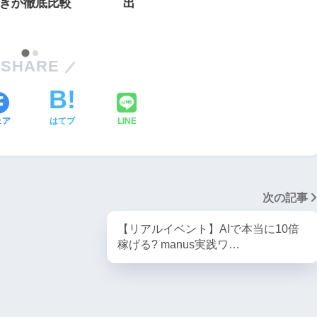
きか徹底比較
出
SHARE
ェア
はてブ
LINE
次の記事
【リアルイベント】AIで本当に10倍
稼げる? manus実践ワ…