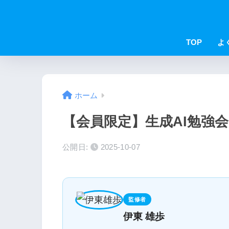
TOP
よ
ホーム
【会員限定】生成AI勉強会
公開日:
2025-10-07
監修者
伊東 雄歩