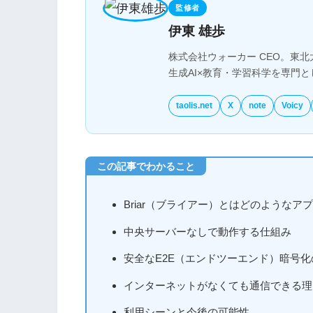
監修者
伊東 雄歩
株式会社ウォーカー CEO。東北
生成AI×教育・学習科学を専門
taolis.net
X
note
Voicy
Briar（ブライアー）とはどのようなア
中央サーバーなしで動作する仕組み
安全なE2E（エンドツーエンド）暗号化
インターネットがなくても通信できる理
利用シーンと今後の可能性