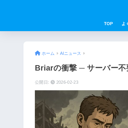
TOP
よ
ホーム
AIニュース
Briarの衝撃 ─ サー
公開日:
2026-02-23