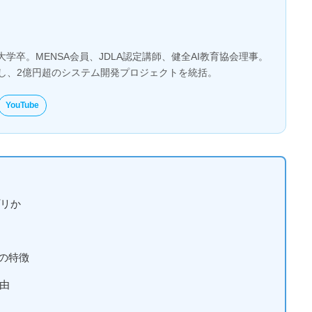
大学卒。MENSA会員、JDLA認定講師、健全AI教育協会理事。
とし、2億円超のシステム開発プロジェクトを統括。
YouTube
プリか
の特徴
由