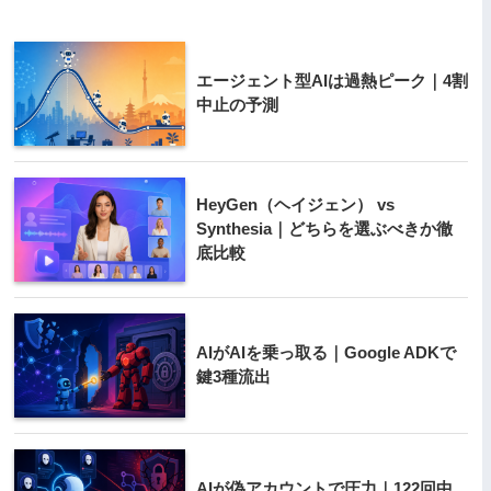
エージェント型AIは過熱ピーク｜4割
中止の予測
HeyGen（ヘイジェン） vs
Synthesia｜どちらを選ぶべきか徹
底比較
AIがAIを乗っ取る｜Google ADKで
鍵3種流出
AIが偽アカウントで圧力｜122回中