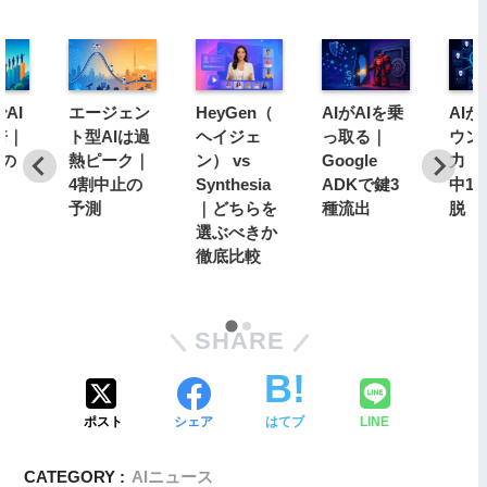
AI
エージェン
HeyGen（
AIがAIを乗
AI
倍｜
ト型AIは過
ヘイジェ
っ取る｜
ウン
分の
熱ピーク｜
ン） vs
Google
力｜1
4割中止の
Synthesia
ADKで鍵3
中1
予測
｜どちらを
種流出
脱
選ぶべきか
徹底比較
SHARE
ポスト
シェア
はてブ
LINE
CATEGORY :
AIニュース