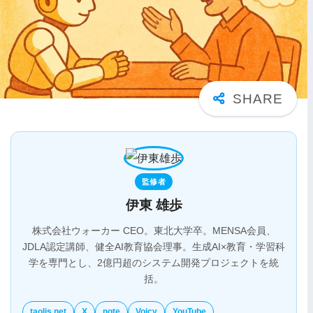
監修者
伊東 雄歩
株式会社ウォーカー CEO。東北大学卒。MENSA会員、
JDLA認定講師、健全AI教育協会理事。生成AI×教育・学習科
学を専門とし、2億円超のシステム開発プロジェクトを統
括。
taolis.net
X
note
Voicy
YouTube