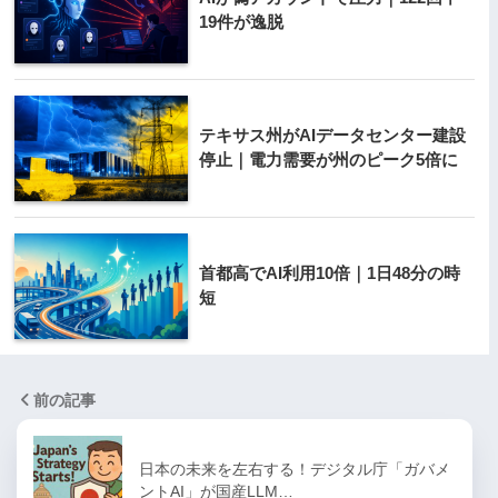
19件が逸脱
テキサス州がAIデータセンター建設
停止｜電力需要が州のピーク5倍に
首都高でAI利用10倍｜1日48分の時
短
前の記事
日本の未来を左右する！デジタル庁「ガバメ
ントAI」が国産LLM…