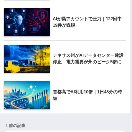
AIが偽アカウントで圧力｜122回中
19件が逸脱
テキサス州がAIデータセンター建設
停止｜電力需要が州のピーク5倍に
首都高でAI利用10倍｜1日48分の時
短
前の記事